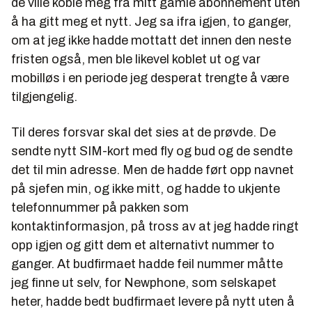
de ville koble meg fra mitt gamle abonnement uten
å ha gitt meg et nytt. Jeg sa ifra igjen, to ganger,
om at jeg ikke hadde mottatt det innen den neste
fristen også, men ble likevel koblet ut og var
mobilløs i en periode jeg desperat trengte å være
tilgjengelig.
Til deres forsvar skal det sies at de prøvde. De
sendte nytt SIM-kort med fly og bud og de sendte
det til min adresse. Men de hadde ført opp navnet
på sjefen min, og ikke mitt, og hadde to ukjente
telefonnummer på pakken som
kontaktinformasjon, på tross av at jeg hadde ringt
opp igjen og gitt dem et alternativt nummer to
ganger. At budfirmaet hadde feil nummer måtte
jeg finne ut selv, for Newphone, som selskapet
heter, hadde bedt budfirmaet levere på nytt uten å