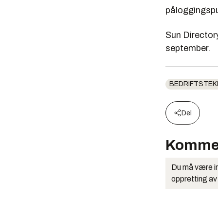
påloggingspu
Sun Director
september.
BEDRIFTSTEK
Del
Komme
Du må være in
oppretting av