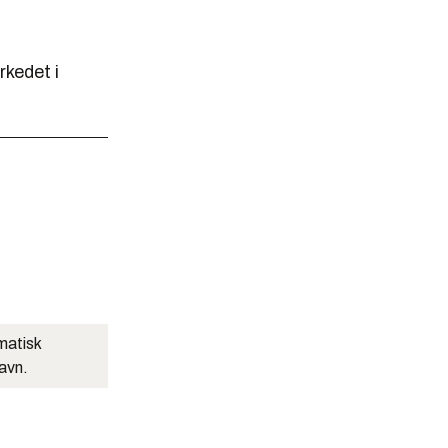
rkedet i
matisk
navn.