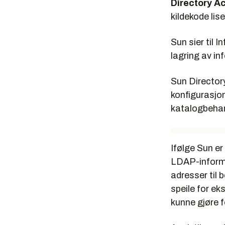
Directory A
kildekode lis
Sun sier til
In
lagring av in
Sun Director
konfigurasjo
katalogbehan
Ifølge Sun er
LDAP-informa
adresser til 
speile for ek
kunne gjøre f