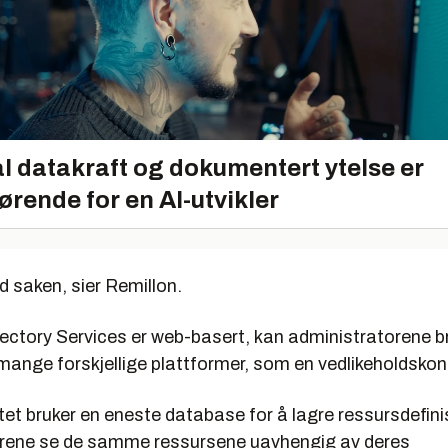
l datakraft og dokumentert ytelse er
ørende for en AI-utvikler
d saken, sier Remillon.
rectory Services er web-basert, kan administratorene b
mange forskjellige plattformer, som en vedlikeholdskon
et bruker en eneste database for å lagre ressursdefin
rene se de samme ressursene uavhengig av deres