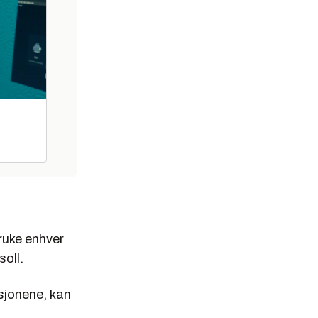
ruke enhver
soll.
isjonene, kan