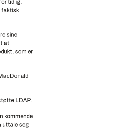
r tidlig.
e faktisk
re sine
t at
odukt, som er
er MacDonald
 støtte LDAP.
en kommende
å uttale seg