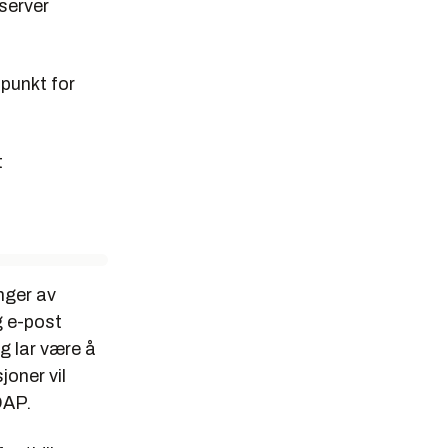
server
 punkt for
t
inger av
g e-post
g lar være å
joner vil
DAP.