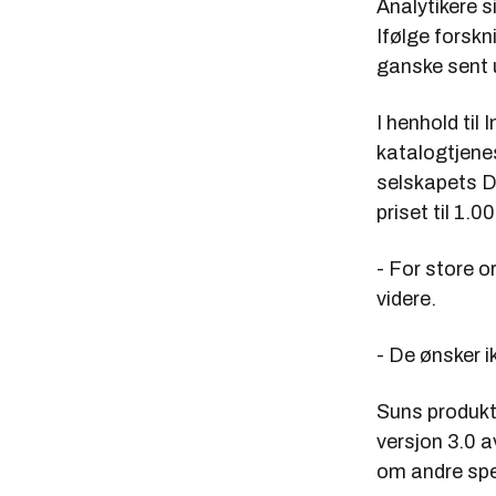
Analytikere s
Ifølge forsk
ganske sent 
I henhold til
I
katalogtjene
selskapets Di
priset til 1.0
- For store o
videre.
- De ønsker 
Suns produkt
versjon 3.0 a
om andre spe