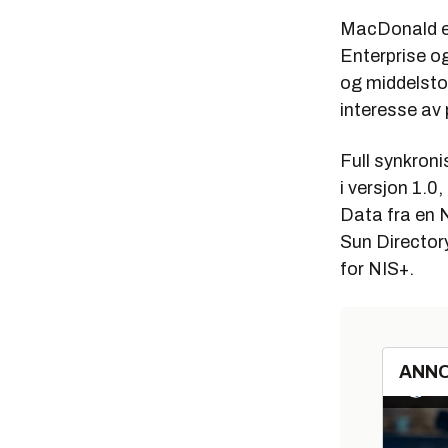
MacDonald er 
Enterprise og
og middelsto
interesse av 
Full synkroni
i versjon 1.0
Data fra en N
Sun Directory
for NIS+.
ANN