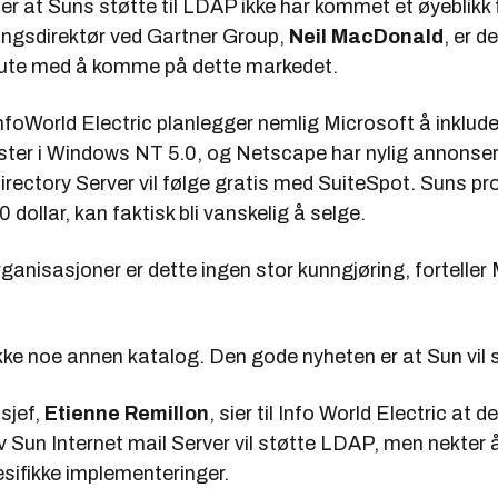
ier at Suns støtte til LDAP ikke har kommet et øyeblikk fo
ningsdirektør ved Gartner Group,
Neil MacDonald
, er d
ute med å komme på dette markedet.
nfoWorld Electric
planlegger nemlig Microsoft å inklude
ster i Windows NT 5.0, og Netscape har nylig annonser
rectory Server vil følge gratis med SuiteSpot. Suns pr
00 dollar, kan faktisk bli vanskelig å selge.
rganisasjoner er dette ingen stor kunngjøring, fortell
ikke noe annen katalog. Den gode nyheten er at Sun vil
sjef,
Etienne Remillon
, sier til
Info World Electric
at d
v Sun Internet mail Server vil støtte LDAP, men nekter 
sifikke implementeringer.