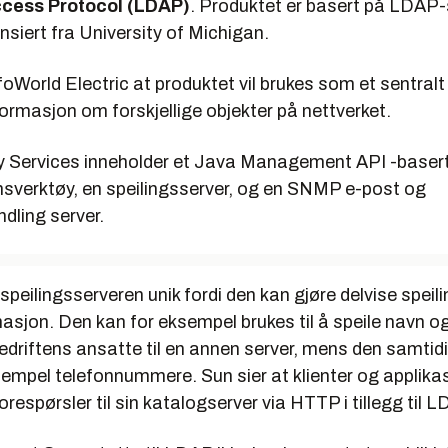
ccess Protocol (LDAP)
. Produktet er basert på LDAP-
ensiert fra University of Michigan.
foWorld Electric
at produktet vil brukes som et sentralt
formasjon om forskjellige objekter på nettverket.
y Services inneholder et Java Management API -baser
nsverktøy, en speilingsserver, og en SNMP e-post og
dling server.
 speilingsserveren unik fordi den kan gjøre delvise speil
sjon. Den kan for eksempel brukes til å speile navn o
bedriftens ansatte til en annen server, mens den samtidi
sempel telefonnummere. Sun sier at klienter og applikas
orespørsler til sin katalogserver via HTTP i tillegg til L