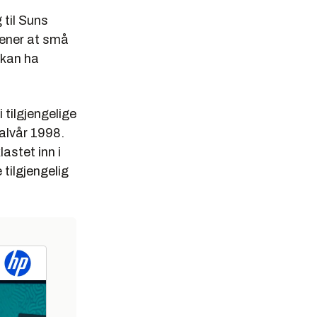
 til Suns
mener at små
 kan ha
 tilgjengelige
alvår 1998.
astet inn i
tilgjengelig