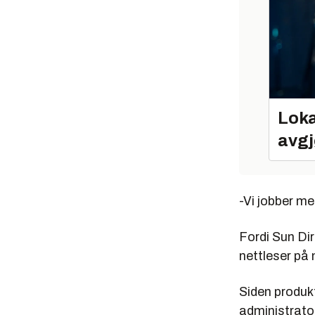
Loka
avgj
-Vi jobber me
Fordi Sun Di
nettleser på 
Siden produkt
administrato