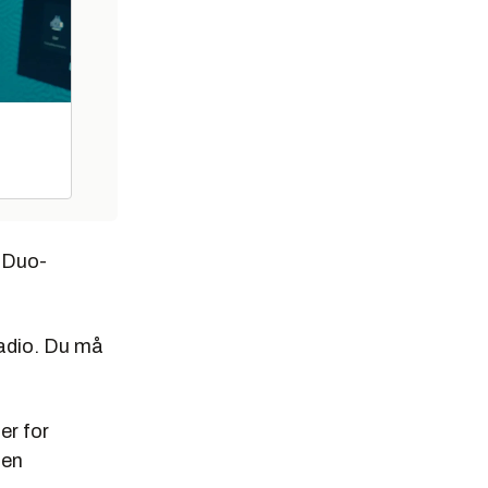
k Duo-
adio. Du må
er for
 en