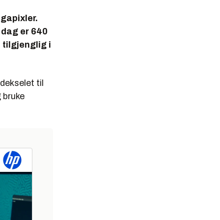
gapixler.
I dag er 640
ilgjenglig i
dekselet til
g bruke