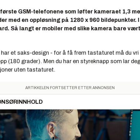
 første GSM-telefonene som løfter kameraet 1,3 me
lder med en oppløsning på 1280 x 960 bildepunkter. 
rd. Så langt er mobiler med slike kamera bare vært t
 har et saks-design - for å få frem tastaturet må du vri 
opp (180 grader). Men du har en styreknapp som lar de
oner uten tastaturet.
ARTIKKELEN FORTSETTER ETTER ANNONSEN
ONSØRINNHOLD