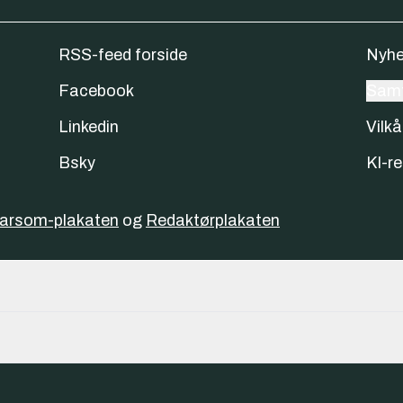
RSS-feed forside
Nyhe
Facebook
Samt
Linkedin
Vilkå
Bsky
KI-re
varsom-plakaten
og
Redaktørplakaten