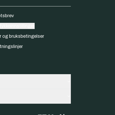
tsbrev
ykkeinnstillinger
r og bruksbetingelser
tningslinjer