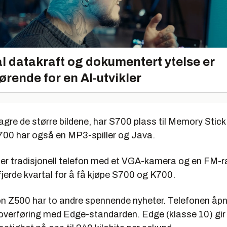
l datakraft og dokumentert ytelse er
ørende for en AI-utvikler
agre de større bildene, har S700 plass til Memory Stic
700 har også en MP3-spiller og Java.
er tradisjonell telefon med et VGA-kamera og en FM-r
l fjerde kvartal for å få kjøpe S700 og K700.
n Z500 har to andre spennende nyheter. Telefonen åpn
overføring med Edge-standarden. Edge (klasse 10) gir