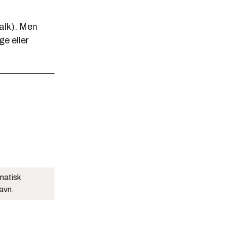
talk). Men
ge eller
matisk
navn.