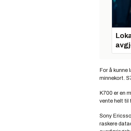
Loka
avgj
For å kunne l
minnekort. S
K700 er en m
vente helt ti
Sony Ericsso
raskere data