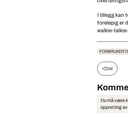
overføringsha
I tillegg kan
foreløpig er 
walkie-talkie
FORBRUKERT
Del
Komme
Du må være in
oppretting av