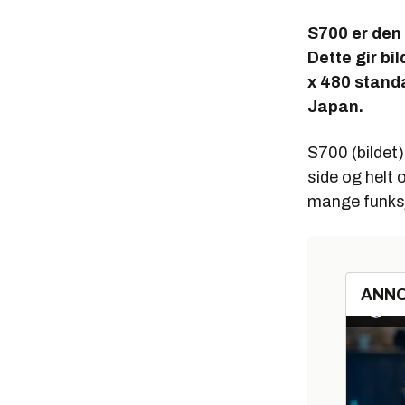
S700 er den
Dette gir bi
x 480 standa
Japan.
S700 (bildet)
side og helt 
mange funksj
ANN