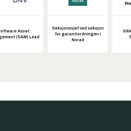
Seksjonssjef ved seksjon
oftware Asset
Sik
for garantiordningen i
ement (SAM) Lead
Norad