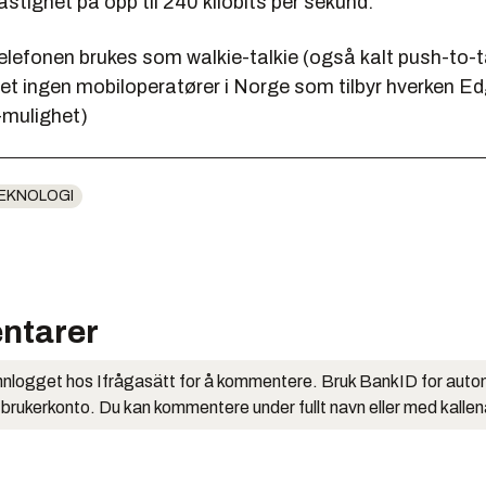
stighet på opp til 240 kilobits per sekund.
 telefonen brukes som walkie-talkie (også kalt push-to-
det ingen mobiloperatører i Norge som tilbyr hverken Ed
-mulighet)
EKNOLOGI
ntarer
nlogget hos Ifrågasätt for å kommentere. Bruk BankID for auto
 brukerkonto. Du kan kommentere under fullt navn eller med kalle