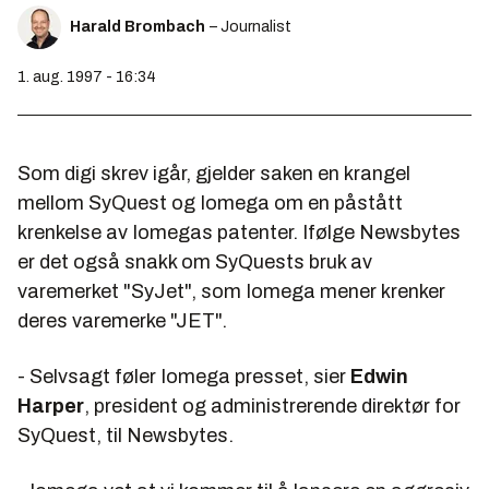
Harald Brombach
– Journalist
1. aug. 1997 - 16:34
Som
digi
skrev igår, gjelder saken en krangel
mellom SyQuest og Iomega om en påstått
krenkelse av Iomegas patenter. Ifølge
Newsbytes
er det også snakk om SyQuests bruk av
varemerket "SyJet", som Iomega mener krenker
deres varemerke "JET".
- Selvsagt føler Iomega presset, sier
Edwin
Harper
, president og administrerende direktør for
SyQuest, til
Newsbytes
.