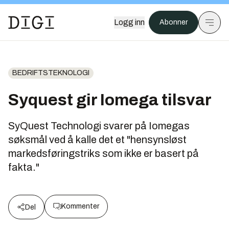
Logg inn
Abonner
BEDRIFTSTEKNOLOGI
Syquest gir Iomega tilsvar
SyQuest Technologi svarer på Iomegas
søksmål ved å kalle det et "hensynsløst
markedsføringstriks som ikke er basert på
fakta."
Kommenter
Del