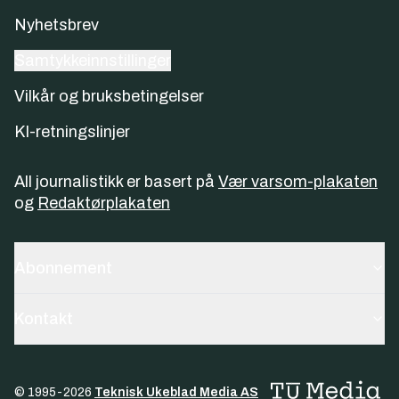
Nyhetsbrev
Samtykkeinnstillinger
Vilkår og bruksbetingelser
KI-retningslinjer
All journalistikk er basert på
Vær varsom-plakaten
og
Redaktørplakaten
Abonnement
Kontakt
© 1995-
2026
Teknisk Ukeblad Media AS