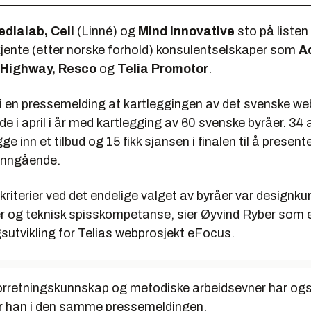
edialab, Cell
(Linné) og
Mind Innovative
sto på liste
jente (etter norske forhold) konsulentselskaper som
A
 Highway, Resco
og
Telia Promotor
.
 i en pressemelding at kartleggingen av det svenske w
ede i april i år med kartlegging av 60 svenske byråer. 34 
e inn et tilbud og 15 fikk sjansen i finalen til å present
inngående.
kriterier ved det endelige valget av byråer var designk
er og teknisk spisskompetanse, sier Øyvind Ryber som e
gsutvikling for Telias webprosjekt eFocus.
orretningskunnskap og metodiske arbeidsevner har også
ier han i den samme pressemeldingen.