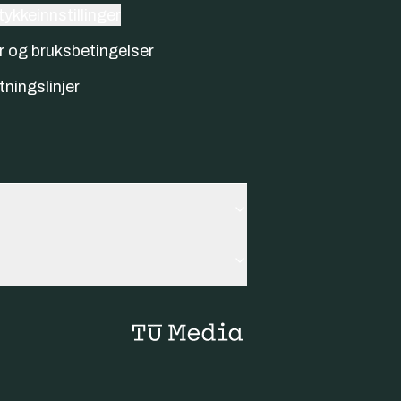
ykkeinnstillinger
r og bruksbetingelser
tningslinjer