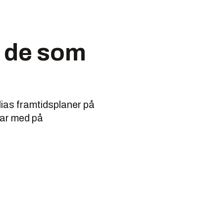
g de som
lias framtidsplaner på
var med på