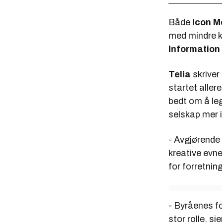
Både
Icon M
med mindre k
Information
Telia
skriver
startet aller
bedt om å legg
selskap mer 
- Avgjørende 
kreative evn
for forretnin
- Byråenes f
stor rolle, s