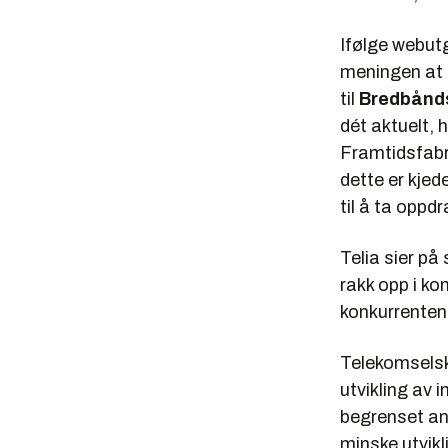
Ifølge webut
meningen at
til
Bredbånd
dét aktuelt, 
Framtidsfabr
dette er kjede
til å ta oppdr
Telia sier på 
rakk opp i ko
konkurrenten
Telekomselsk
utvikling av 
begrenset ant
minske utvi