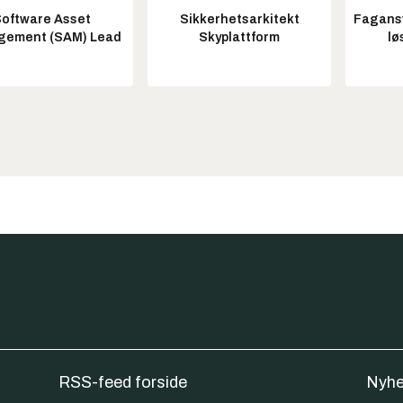
oftware Asset
Sikkerhetsarkitekt
Fagansv
ement (SAM) Lead
Skyplattform
lø
RSS-feed forside
Nyhe