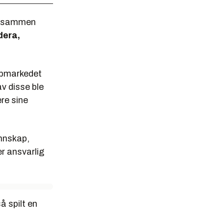
n sammen
dera,
ebmarkedet
av disse ble
ere sine
unnskap,
r ansvarlig
 spilt en