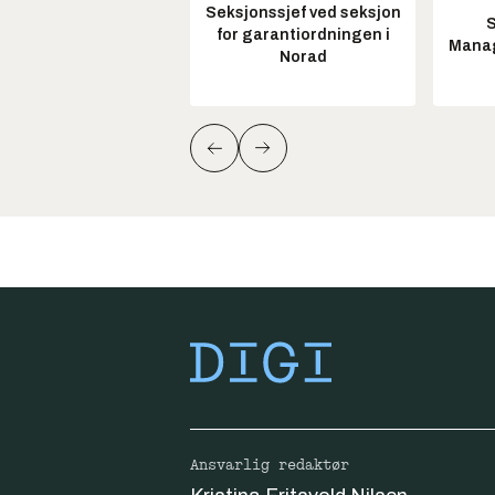
Seksjonssjef ved seksjon
S
for garantiordningen i
Manag
Norad
Ansvarlig redaktør