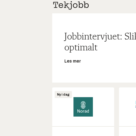
Jobbintervjuet: Sl
optimalt
Les mer
Ny i dag