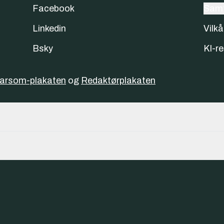
Facebook
Samt
Linkedin
Vilkå
Bsky
KI-re
varsom-plakaten
og
Redaktørplakaten