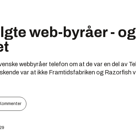
lgte web-byråer - o
et
venske webbyråer telefon om at de var en del av Te
skende var at ikke Framtidsfabriken og Razorfish 
Kommenter
:29