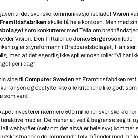
gaven til det svenske kommunikasjonsbladet
Vision
var
Fremtidsfabriken
skulle få hele kontoen. Men med sin
sbolaget
som konkurrerer med Telia om bredbåndstjene
hevder Vision. Den frittalende
Jonas Birgersson
leder
iken og er styreformann i Bredbandsbolaget, Han sier t
lig, men at det egentlig ikke spiller noen rolle: "Vi har i
aget per i dag".
sin side til
Computer Sweden
at Framtidsfabriken rett 
nkurransen og oppfylte ikke alle kriteriene like godt som
e som vant.
apet investerer nærmere 500 millioner svenske kroner i
interaktive medier. De mener at ved å begrense seg til o
all webbyråer (selv om det altså er hele syv) kommer s
klingskostnadene de kommende tolv måneder med mell