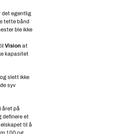
 det egentlig
e tette bånd
ster ble ikke
il
Vision
at
kke kapasitet
og slett ikke
 de syv
 året på
g definere et
elskapet til å
om 100 og