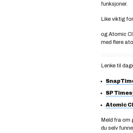
funksjoner.
Like viktig f
og Atomic Cl
med flere ato
Lenke til dag
SnapTim
SP Times
Atomic C
Meld fra om g
du selv funn