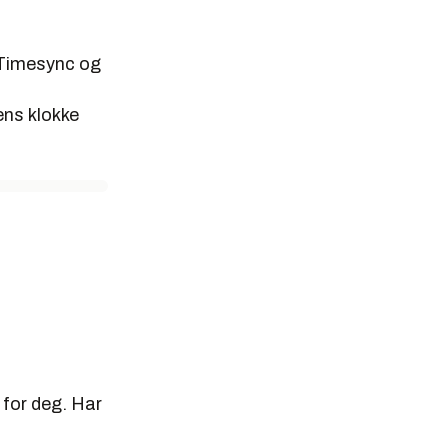
P Timesync og
ns klokke
 for deg. Har