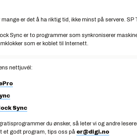
or mange er det å ha riktig tid, ikke minst på servere. S
ock Sync er to programmer som synkroniserer maskine
mklokker som er koblet til Internett.
ens nettjuvél:
ePro
ync
lock Sync
ratisprogrammer du ønsker, så leter vi og andre lesere
et et godt program, tips oss på
er@digi.no