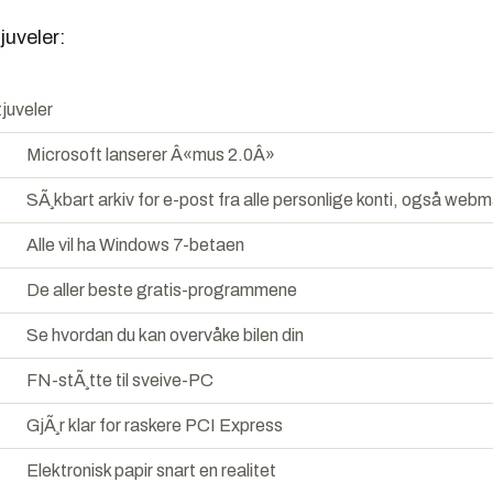
juveler:
tjuveler
Microsoft lanserer Â«mus 2.0Â»
SÃ¸kbart arkiv for e-post fra alle personlige konti, også webma
Alle vil ha Windows 7-betaen
De aller beste gratis-programmene
Se hvordan du kan overvåke bilen din
FN-stÃ¸tte til sveive-PC
GjÃ¸r klar for raskere PCI Express
Elektronisk papir snart en realitet