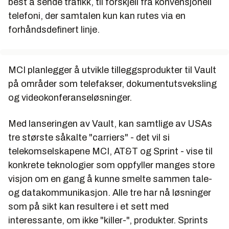
best å sende trafikk, til forskjell fra konvensjonell
telefoni, der samtalen kun kan rutes via en
forhåndsdefinert linje.
MCI planlegger å utvikle tilleggsprodukter til Vault
på områder som telefakser, dokumentutsveksling
og videokonferanseløsninger.
Med lanseringen av Vault, kan samtlige av USAs
tre største såkalte "carriers" - det vil si
telekomselskapene MCI, AT&T og Sprint - vise til
konkrete teknologier som oppfyller manges store
visjon om en gang å kunne smelte sammen tale-
og datakommunikasjon. Alle tre har nå løsninger
som på sikt kan resultere i et sett med
interessante, om ikke "killer-", produkter. Sprints