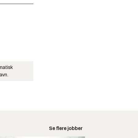
matisk
navn.
Se flere jobber