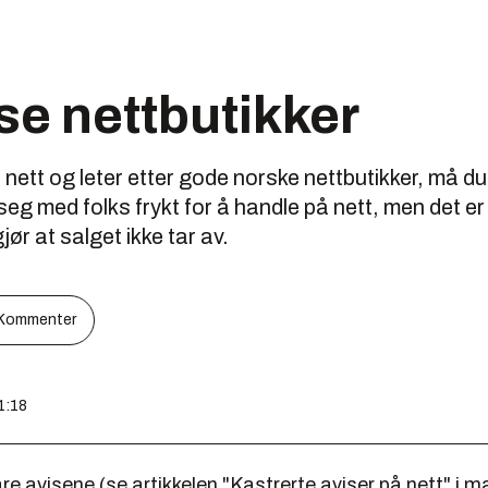
se nettbutikker
 nett og leter etter gode norske nettbutikker, må du 
eg med folks frykt for å handle på nett, men det e
ør at salget ikke tar av.
Kommenter
1:18
are avisene (se artikkelen "Kastrerte aviser på nett" i ma