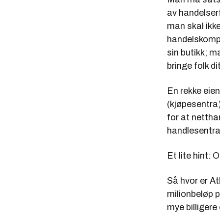
av handelserf
man skal ikke
handelskompe
sin butikk; m
bringe folk di
En rekke eie
(kjøpesentra
for at nettha
handlesentra
Et lite hint:
Så hvor er At
milionbeløp 
mye billigere