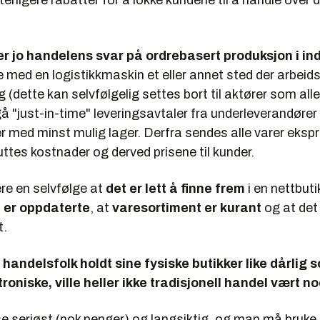
terligere rabatter for å lokke kundene til å handle over 
r jo handelens svar på ordrebasert produksjon i ind
 med en logistikkmaskin et eller annet sted der arbeid
lig (dette kan selvfølgelig settes bort til aktører som al
gå "just-in-time" leveringsavtaler fra underleverandører -
er med minst mulig lager. Derfra sendes alle varer ekspr
kuttes kostnader og derved prisene til kunder.
re en selvfølge at
det er lett å finne frem
i en nettbuti
id er oppdaterte
, at
varesortiment er kurant
og at det
t.
 handelsfolk holdt sine fysiske butikker like dårlig 
roniske, ville heller ikke tradisjonell handel vært n
 seriøst (nok penger) og langsiktig, og man må bruke 