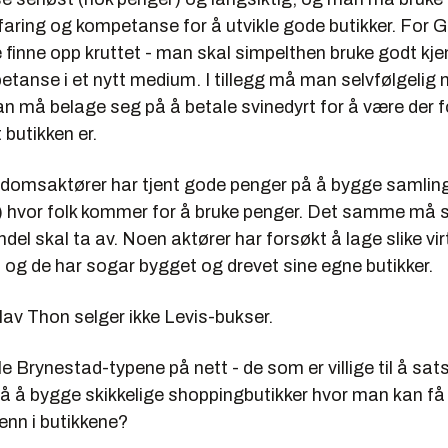
aring og kompetanse for å utvikle gode butikker. For G
 finne opp kruttet - man skal simpelthen bruke godt kje
tanse i et nytt medium. I tillegg må man selvfølgelig
an må belage seg på å betale svinedyrt for å være der fol
t butikken er.
ndomsaktører har tjent gode penger på å bygge samlin
) hvor folk kommer for å bruke penger. Det samme må s
ndel skal ta av. Noen aktører har forsøkt å lage slike vir
 og de har sogar bygget og drevet sine egne butikker.
 Olav Thon selger ikke Levis-bukser.
le Brynestad-typene på nett - de som er villige til å sat
på å bygge skikkelige shoppingbutikker hvor man kan få
 enn i butikkene?