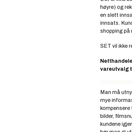
høyre) og re
en slett inns
innsats. Kund
shopping på 
SET vil ikke 
Netthandelen
vareutvalg ti
Man må utnytte
mye informasj
kompensere fo
bilder, films
kundene igjen