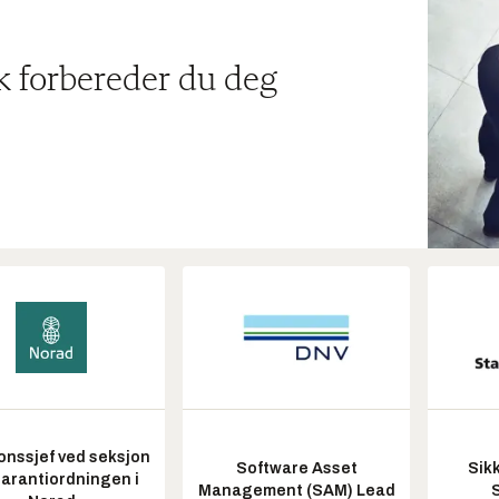
ik forbereder du deg
onssjef ved seksjon
Software Asset
Sik
garantiordningen i
Management (SAM) Lead