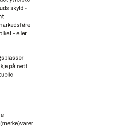
uds skyld -
nt
 markedsføre
ket - eller
gsplasser
kje på nett
tuelle
se
 (merke)varer