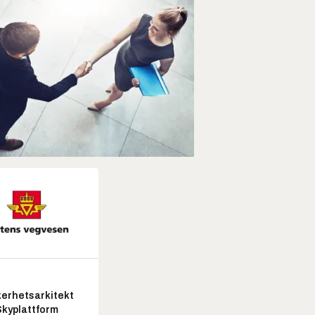
kerhetsarkitekt
Skyplattform