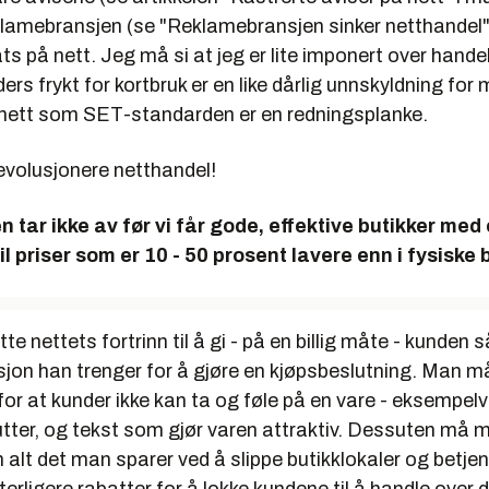
klamebransjen (se "Reklamebransjen sinker netthandel"
ats på nett. Jeg må si at jeg er lite imponert over hand
ers frykt for kortbruk er en like dårlig unnskyldning fo
nett som SET-standarden er en redningsplanke.
revolusjonere netthandel!
 tar ikke av før vi får gode, effektive butikker med 
l priser som er 10 - 50 prosent lavere enn i fysiske b
 nettets fortrinn til å gi - på en billig måte - kunden så 
on han trenger for å gjøre en kjøpsbeslutning. Man må
r at kunder ikke kan ta og føle på en vare - eksempelvi
nutter, og tekst som gjør varen attraktiv. Dessuten må 
 alt det man sparer ved å slippe butikklokaler og betjeni