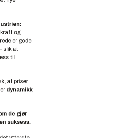
det nye
ustrien:
skraft og
lerede er gode
 slik at
ess til
kk, at priser
 er
dynamikk
som de gjør
oen suksess.
det ytterste