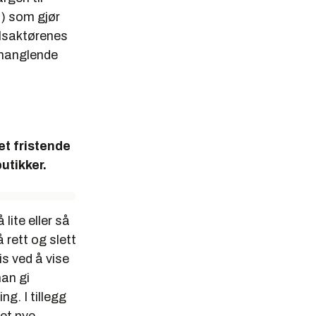
) som gjør
elsaktørenes
r manglende
et fristende
utikker.
lite eller så
 rett og slett
s ved å vise
man gi
ng. I tillegg