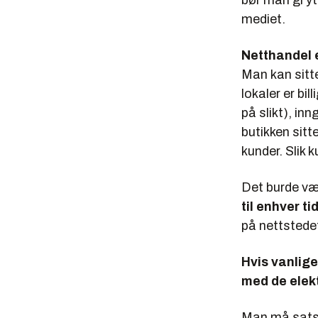
bør man gi yt
mediet.
Netthandel e
Man kan sitte
lokaler er bil
på slikt), inn
butikken sitt
kunder. Slik 
Det burde væ
til enhver t
på nettstede
Hvis vanlige
med de elekt
Man må satse