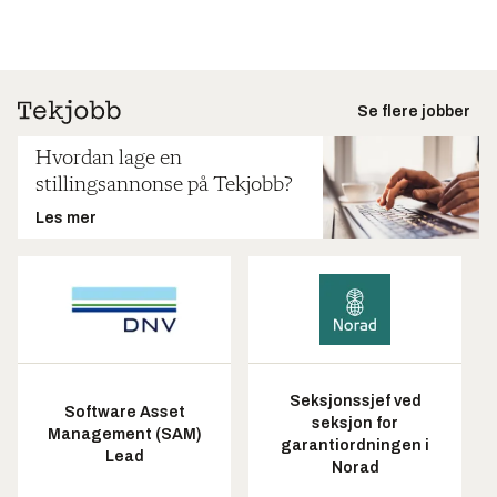
Se flere jobber
Hvordan lage en
stillingsannonse på Tekjobb?
Les mer
Seksjonssjef ved
Software Asset
seksjon for
Management (SAM)
garantiordningen i
Lead
Norad