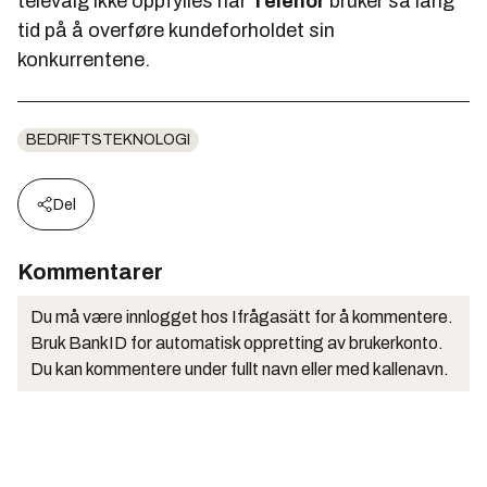
televalg ikke oppfylles når
Telenor
bruker så lang
tid på å overføre kundeforholdet sin
konkurrentene.
BEDRIFTSTEKNOLOGI
Del
Kommentarer
Du må være innlogget hos Ifrågasätt for å kommentere.
Bruk BankID for automatisk oppretting av brukerkonto.
Du kan kommentere under fullt navn eller med kallenavn.