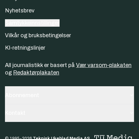
Nyhetsbrev
Samtykkeinnstillinger
Vilkår og bruksbetingelser
KI-retningslinjer
All journalistikk er basert på
Vær varsom-plakaten
og
Redaktørplakaten
Abonnement
Kontakt
© 1995-
2026
Teknisk Ukeblad Media AS