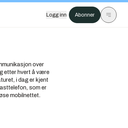
Logg inn
Abonner
ommunikasjon over
 etter hvert å være
uret, i dag er kjent
 fasttelefon, som er
øse mobilnettet.