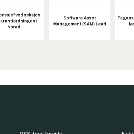
onssjef ved seksjon
Software Asset
Fagansv
garantiordningen i
Management (SAM) Lead
lø
Norad
RSS-feed forside
Nyhe