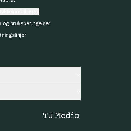
ykkeinnstillinger
r og bruksbetingelser
tningslinjer