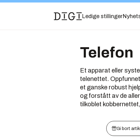
Ledige stillinger
Nyhet
Telefon
Et apparat eller sys
telenettet. Oppfunnet
et ganske robust hjelp
og forstått av de alle
tilkoblet kobbernette
Gi bort arti