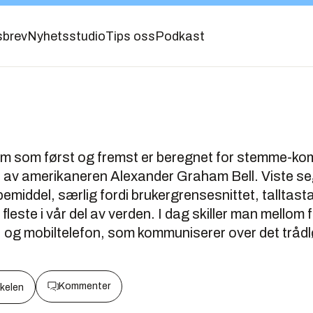
sbrev
Nyhetsstudio
Tips oss
Podkast
tem som først og fremst er beregnet for stemme-k
 av amerikaneren Alexander Graham Bell. Viste seg
emiddel, særlig fordi brukergrensesnittet, talltastat
r fleste i vår del av verden. I dag skiller man mellom
t, og mobiltelefon, som kommuniserer over det trådl
Kommenter
kkelen