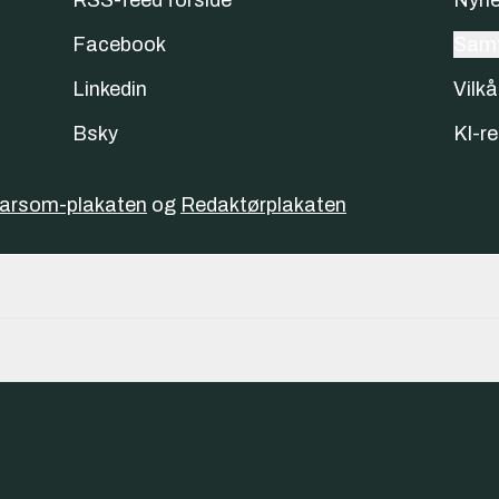
Facebook
Samt
Linkedin
Vilkå
Bsky
KI-re
varsom-plakaten
og
Redaktørplakaten