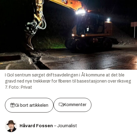
I Gol sentrum sørget driftsavdelingen i Ål kommune at det ble
gravd ned nye trekkerør for fiberen til basestasjonen over riksveg
7.
Foto:
Privat
Kommenter
Gi bort artikkelen
Håvard Fossen
– Journalist