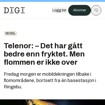
Logg inn
Abonner
MOBIL
Telenor: – Det har gått
bedre enn fryktet. Men
flommen er ikke over
Fredag morgen er mobildekningen tilbake i
flomområdene, bortsett fra én basestasjon i
Ringebu.