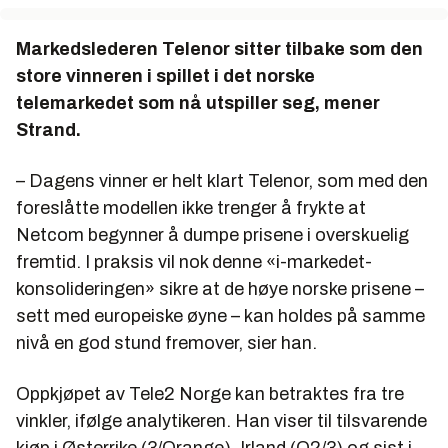
Markedslederen Telenor sitter tilbake som den
store vinneren i spillet i det norske
telemarkedet som nå utspiller seg, mener
Strand.
– Dagens vinner er helt klart Telenor, som med den
foreslåtte modellen ikke trenger å frykte at
Netcom begynner å dumpe prisene i overskuelig
fremtid. I praksis vil nok denne «i-markedet-
konsolideringen» sikre at de høye norske prisene –
sett med europeiske øyne – kan holdes på samme
nivå en god stund fremover, sier han.
Oppkjøpet av Tele2 Norge kan betraktes fra tre
vinkler, ifølge analytikeren. Han viser til tilsvarende
kjøp i Østerrike (3/Orange), Irland (O2/3) og sist i