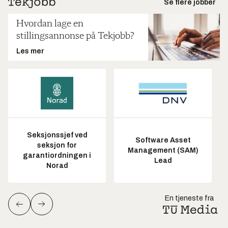
Se flere jobber
Hvordan lage en
stillingsannonse på Tekjobb?
Les mer
Seksjonssjef ved
Software Asset
seksjon for
Management (SAM)
garantiordningen i
Lead
Norad
En tjeneste fra