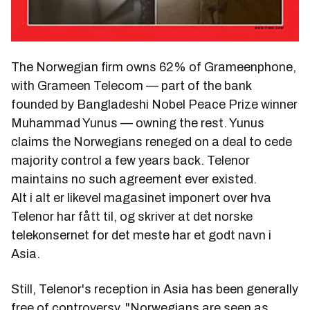
The Norwegian firm owns 62% of Grameenphone,
with Grameen Telecom — part of the bank
founded by Bangladeshi Nobel Peace Prize winner
Muhammad Yunus — owning the rest. Yunus
claims the Norwegians reneged on a deal to cede
majority control a few years back. Telenor
maintains no such agreement ever existed.
Alt i alt er likevel magasinet imponert over hva
Telenor har fått til, og skriver at det norske
telekonsernet for det meste har et godt navn i
Asia.
Still, Telenor's reception in Asia has been generally
free of controversy. "Norwegians are seen as