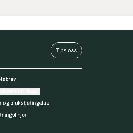
Tips oss
tsbrev
ykkeinnstillinger
r og bruksbetingelser
tningslinjer