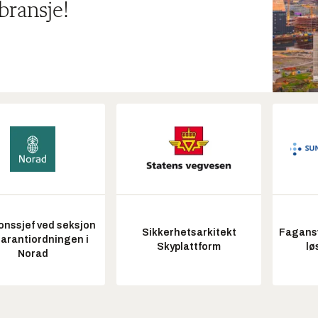
bransje!
onssjef ved seksjon
Sikkerhetsarkitekt
Fagansv
garantiordningen i
Skyplattform
lø
Norad