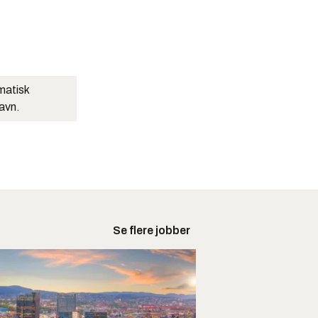
matisk
navn.
Se flere jobber