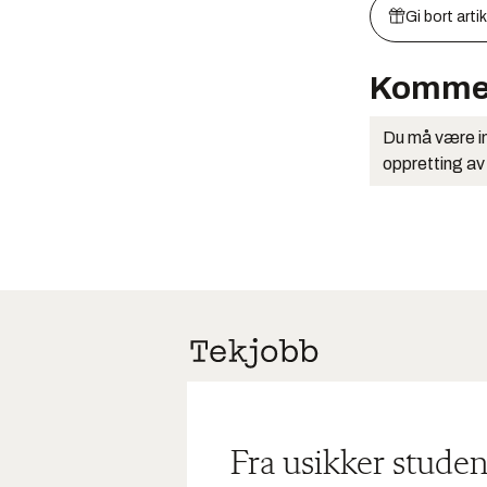
Gi bort arti
Komme
Du må være in
oppretting av
Fra usikker studen