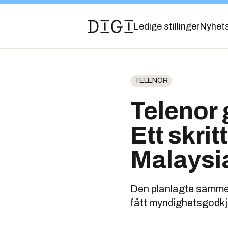
Ledige stillinger
Nyhet
TELENOR
Telenor 
Ett skri
Malaysi
Den planlagte sammen
fått myndighetsgodkj