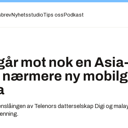
sbrev
Nyhetsstudio
Tips oss
Podkast
går mot nok en Asia
tt nærmere ny mobilg
a
slåingen av Telenors datterselskap Digi og mala
enning.