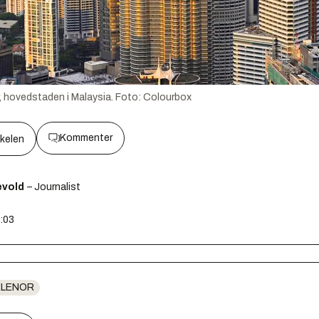
, hovedstaden i Malaysia.
Foto:
Colourbox
Kommenter
kkelen
ævold
– Journalist
7:03
ELENOR