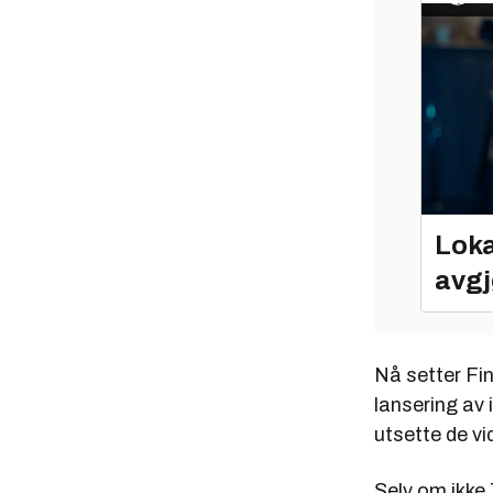
Loka
avgj
Nå setter Fin
lansering av 
utsette de vi
Selv om ikke 