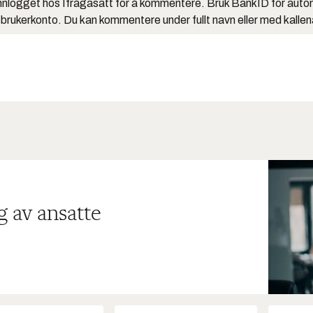
nlogget hos Ifrågasätt for å kommentere. Bruk BankID for auto
 brukerkonto. Du kan kommentere under fullt navn eller med kalle
g av ansatte