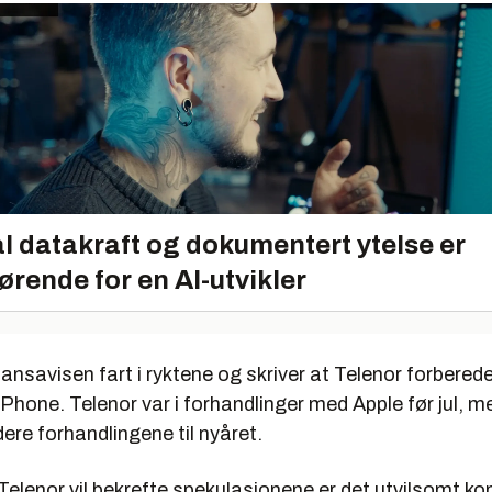
l datakraft og dokumentert ytelse er
ørende for en AI-utvikler
ansavisen fart i ryktene og skriver at Telenor forberede
iPhone. Telenor var i forhandlinger med Apple før jul, m
dere forhandlingene til nyåret.
Telenor vil bekrefte spekulasjonene er det utvilsomt k