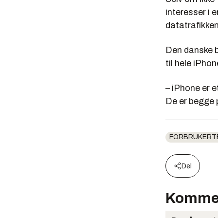
interesser i 
datatrafikken
Den danske b
til hele iPho
– iPhone er e
De er begge p
FORBRUKERT
Del
Komme