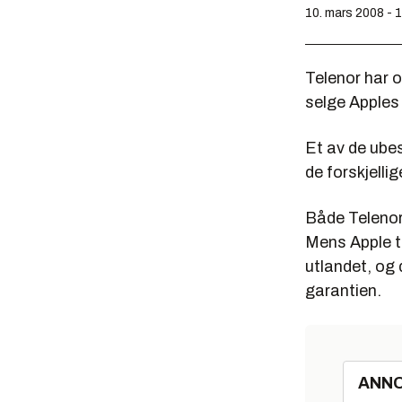
10. mars 2008 - 
Telenor har o
selge Apples 
Et av de ube
de forskjellig
Både Telenor
Mens Apple tr
utlandet, og
garantien.
ANN