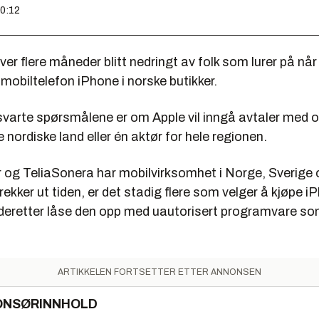
10:12
ver flere måneder blitt nedringt av folk som lurer på når
mobiltelefon iPhone i norske butikker.
svarte spørsmålene er om Apple vil inngå avtaler med o
e nordiske land eller én aktør for hele regionen.
 og TeliaSonera har mobilvirksomhet i Norge, Sverige
ekker ut tiden, er det stadig flere som velger å kjøpe i
 deretter låse den opp med uautorisert programvare so
ARTIKKELEN FORTSETTER ETTER ANNONSEN
ONSØRINNHOLD