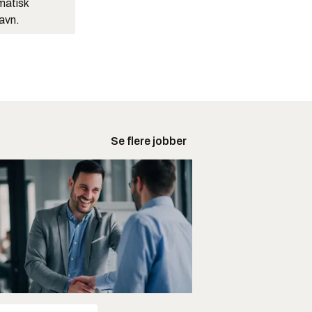
matisk
navn.
Se flere jobber