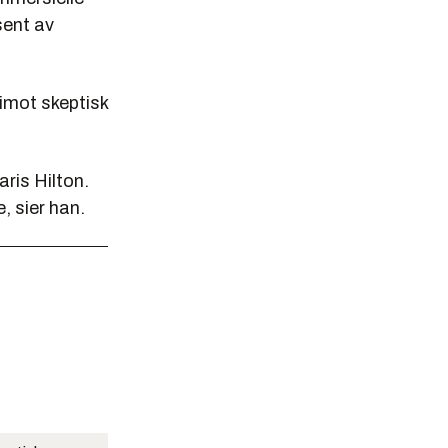
sent av
imot skeptisk
ris Hilton.
, sier han.