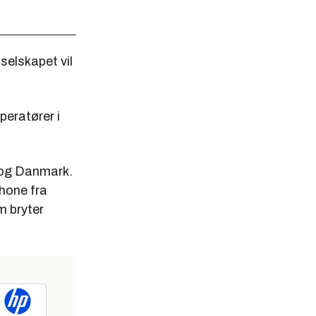
 selskapet vil
peratører i
 og Danmark.
Phone fra
m bryter