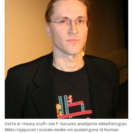
Dette er «heavy stuff» sier F-Secures anerkjente sikkerhetsguru
Mikko Hypponen i sosiale medier om avsløringene til Norman.