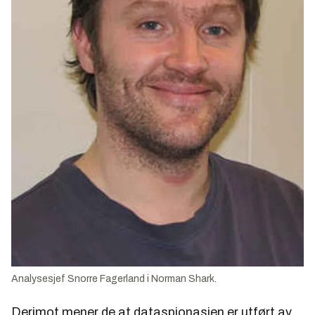
Analysesjef Snorre Fagerland i Norman Shark.
Derimot mener de at dataspionasjen er utført av