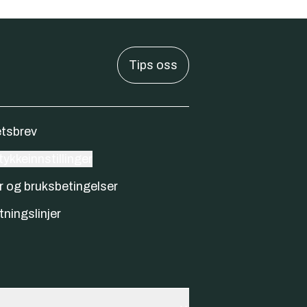
Tips oss
tsbrev
ykkeinnstillinger
r og bruksbetingelser
tningslinjer