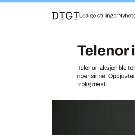
Ledige stillinger
Nyhet
Telenor i
Telenor-aksjen ble to
noensinne. Oppjustert
trolig mest.