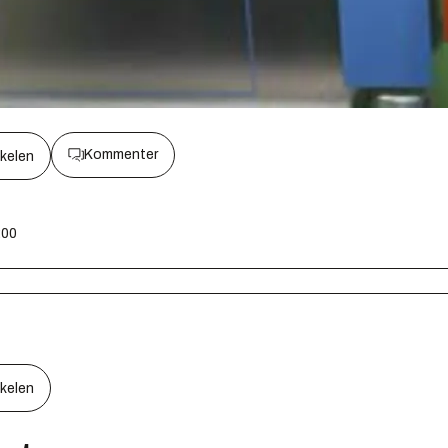
Kommenter
kkelen
:00
kkelen