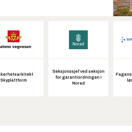
Seksjonssjef ved seksjon
kkerhetsarkitekt
Fagansv
for garantiordningen i
Skyplattform
lø
Norad