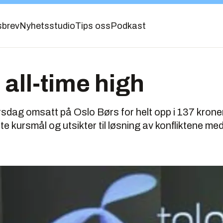
sbrev
Nyhetsstudio
Tips oss
Podkast
 all-time high
rsdag omsatt på Oslo Børs for helt opp i 137 krone
e kursmål og utsikter til løsning av konfliktene me