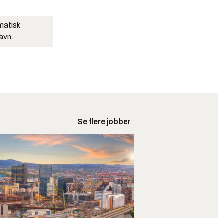
matisk
navn.
Se flere jobber