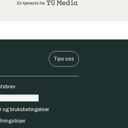
En tjeneste fra
Tips oss
tsbrev
ykkeinnstillinger
r og bruksbetingelser
tningslinjer