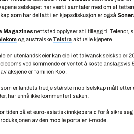
skapene selskapet har vært i samtaler med om et tette
skap som har deltatt i en kjøpsdiskusjon er også
Soner
ia Magazines
nettsted opplyser at i tillegg til Telenor, s
elekom
og australske
Telstra
aktuelle kjøpere.
 en utenlandsk eier kan eie i et taiwansk selsksp er 2
elecoms vedlkommende er ventet å koste anslagsvis 5
r av aksjene er familien Koo.
som er landets tredje største mobilselskap målt etter 
der, har ennå ikke kommentert saken.
 tiden på et euro-asiatisk innkjøpsraid for å sikre seg i
ntroduksjonen av den mobile portalen i-mode.