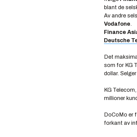
blant de sel
Av andre sel
Vodafone
.
Finance As
Deutsche T
Det maksimale
som for KG T
dollar. Selge
KG Telecom, 
millioner kun
DoCoMo er for
forkant av i