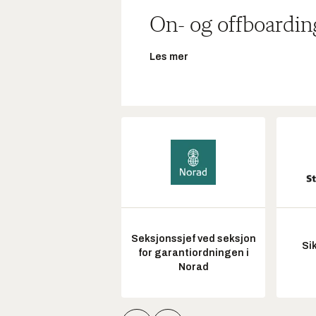
On- og offboardin
Les mer
Seksjonssjef ved seksjon
Si
for garantiordningen i
Norad