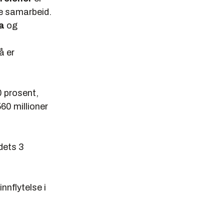
re samarbeid.
a
og
å er
0 prosent,
60 millioner
dets 3
nnflytelse i