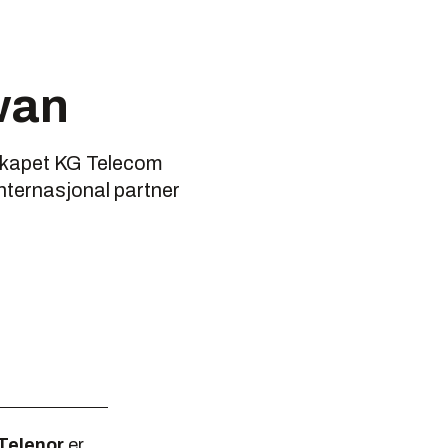
wan
lskapet KG Telecom
internasjonal partner
Telenor
er