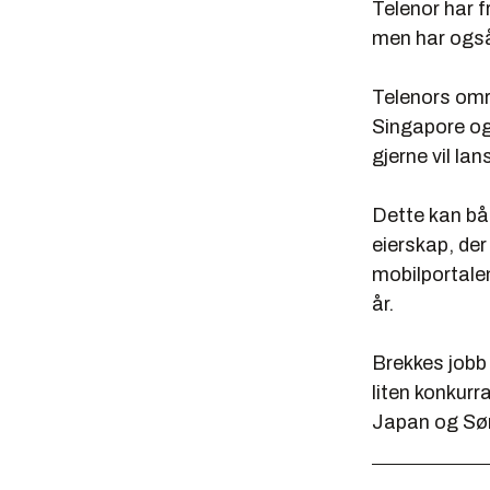
Telenor har f
men har også 
Telenors omr
Singapore og
gjerne vil lan
Dette kan bå
eierskap, der
mobilportalen
år.
Brekkes jobb 
liten konkurr
Japan og Sø