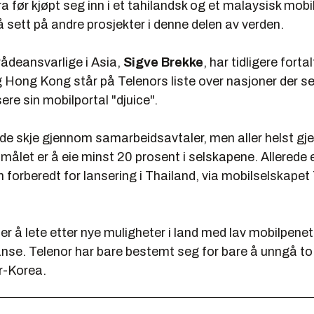
ra før kjøpt seg inn i et tahilandsk og et malaysisk mobi
sett på andre prosjekter i denne delen av verden.
ådeansvarlige i Asia,
Sigve Brekke
, har tidligere forta
 Hong Kong står på Telenors liste over nasjoner der s
sere sin mobilportal "djuice".
de skje gjennom samarbeidsavtaler, men aller helst g
 målet er å eie minst 20 prosent i selskapene. Allerede 
 forberedt for lansering i Thailand, via mobilselskapet 
er å lete etter nye muligheter i land med lav mobilpene
anse. Telenor har bare bestemt seg for bare å unngå to 
r-Korea.