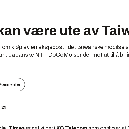
kan være ute av Tai
 om kjøp av en aksjepost i det taiwanske mobilse
 fram. Japanske NTT DoCoMo ser derimot ut til å bli 
Kommenter
0:29
cial Times
er det kilder i
KG Telecom
som opplyser at