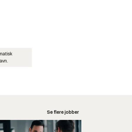
matisk
navn.
Se flere jobber