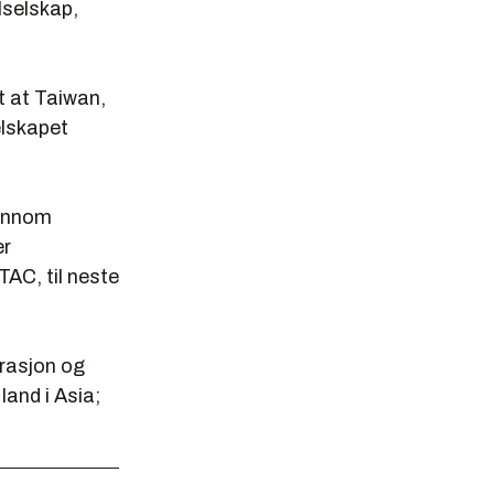
lselskap,
lt at Taiwan,
elskapet
jennom
er
TAC, til neste
trasjon og
land i Asia;