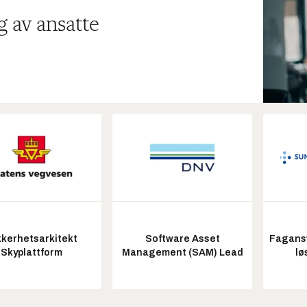
g av ansatte
kkerhetsarkitekt
Software Asset
Fagansv
Skyplattform
Management (SAM) Lead
lø