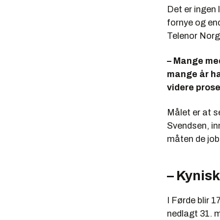
Det er ingen 
fornye og end
Telenor Norge
– Mange meda
mange år har
videre pros
Målet er at s
Svendsen, in
måten de job
– Kynisk
I Førde blir 
nedlagt 31. m