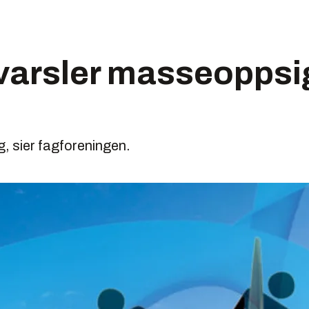
varsler masseoppsig
g, sier fagforeningen.