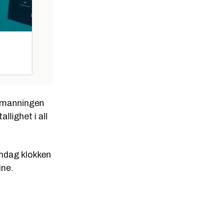
bemanningen
llighet i all
andag klokken
ine.