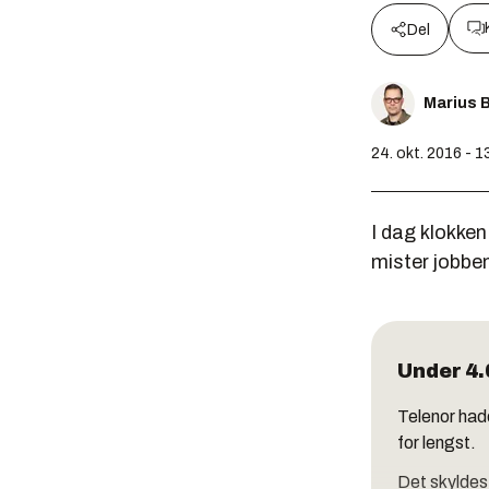
Del
Marius 
24. okt. 2016 - 1
I dag klokken
mister jobben
Under 4.
Telenor hadd
for lengst.
Det skyldes