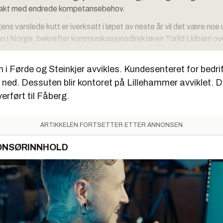
i takt med endrede kompetansebehov.
ens varslede kutt er iverksatt i løpet av neste år vil det være noe
gjen i Norge, bekrefter kommunikasjonsdirektøren Torild Uribarri ov
i Førde og Steinkjer avvikles. Kundesenteret for bedri
t ned. Dessuten blir kontoret på Lillehammer avviklet. D
verført til Fåberg.
ARTIKKELEN FORTSETTER ETTER ANNONSEN
ONSØRINNHOLD