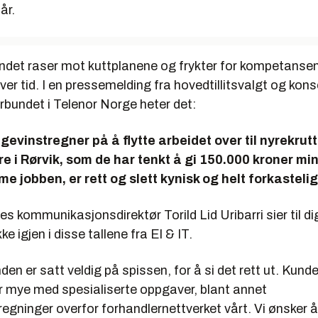
år.
undet raser mot kuttplanene og frykter for kompetanse
er tid. I en pressemelding fra hovedtillitsvalgt og konse
orbundet i Telenor Norge heter det:
 gevinstregner på å flytte arbeidet over til nyrekrut
 i Rørvik, som de har tenkt å gi 150.000 kroner min
e jobben, er rett og slett kynisk og helt forkastelig
s kommunikasjonsdirektør Torild Lid Uribarri sier til di
ke igjen i disse tallene fra El & IT.
en er satt veldig på spissen, for å si det rett ut. Kund
er mye med spesialiserte oppgaver, blant annet
egninger overfor forhandlernettverket vårt. Vi ønsker å 