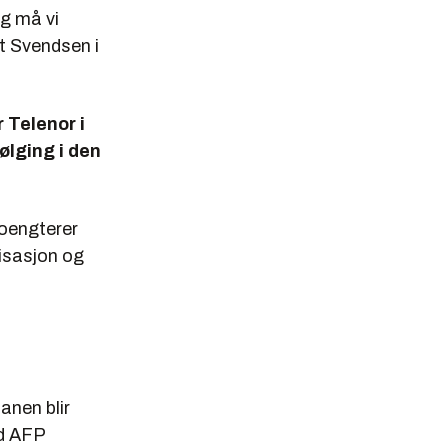
ig må vi
t Svendsen i
 Telenor i
ølging i den
poengterer
nisasjon og
anen blir
ed AFP