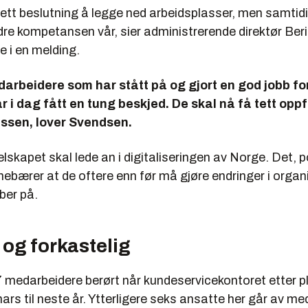
lett beslutning å legge ned arbeidsplasser, men samtid
re kompetansen vår, sier administrerende direktør Beri
 i en melding.
rbeidere som har stått på og gjort en god jobb for
 i dag fått en tung beskjed. De skal nå få tett oppf
essen, lover Svendsen.
elskapet skal lede an i digitaliseringen av Norge. Det, 
nebærer at de oftere enn før må gjøre endringer i orga
ber på.
 og forkastelig
17 medarbeidere berørt når kundeservicekontoret etter pl
ars til neste år. Ytterligere seks ansatte her går av m