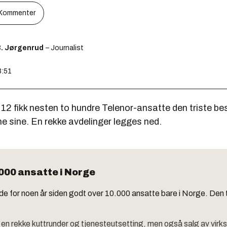
Kommenter
B. Jørgenrud
– Journalist
3:51
 12 fikk nesten to hundre Telenor-ansatte den triste be
e sine. En rekke avdelinger legges ned.
000 ansatte i Norge
e for noen år siden godt over 10.000 ansatte bare i Norge. Den t
 en rekke kuttrunder og tjenesteutsetting, men også salg av vir