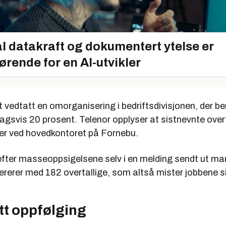
l datakraft og dokumentert ytelse er
ørende for en AI-utvikler
t vedtatt en omorganisering i bedriftsdivisjonen, der 
agsvis 20 prosent. Telenor opplyser at sistnevnte overta
er ved hovedkontoret på Fornebu.
efter masseoppsigelsene selv i en melding sendt ut m
ererer med 182 overtallige, som altså mister jobbene s
tt oppfølging