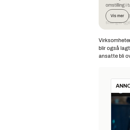
omstilling 
Etter at dag
Vis mer
stillinger i
Virksomheten 
blir også lag
ansatte bli o
ANN