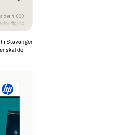
 under 4.000
erfor digi.no
ft i Stavanger
er skal de