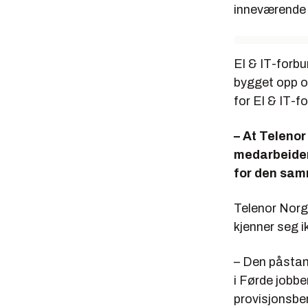
inneværende 
El & IT-forb
bygget opp ov
for El & IT-f
– At Telenor
medarbeidere
for den samm
Telenor Norge
kjenner seg ik
– Den påstand
i Førde jobb
provisjonsber