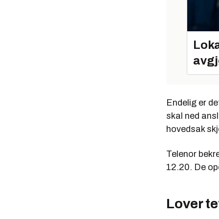
Loka
avgj
Endelig er de
skal ned ansl
hovedsak skj
Telenor bekr
12.20. De op
Lover te