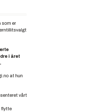
n som er
rntillitsvalgt
terte
dre i året
.
gi.no at hun
esenteret vårt
flytte