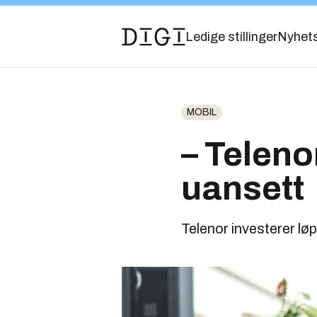
Ledige stillinger
Nyhet
MOBIL
– Teleno
uansett
Telenor investerer lø