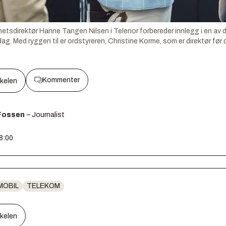
etsdirektør Hanne Tangen Nilsen i Telenor forbereder innlegg i en av 
. Med ryggen til er ordstyreren, Christine Korme, som er direktør før di
Kommenter
kkelen
Fossen
– Journalist
08:00
MOBIL
TELEKOM
kkelen