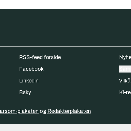
RSS-feed forside
Nyhe
Facebook
Samt
Linkedin
Vilkå
Bsky
KI-re
varsom-plakaten
og
Redaktørplakaten