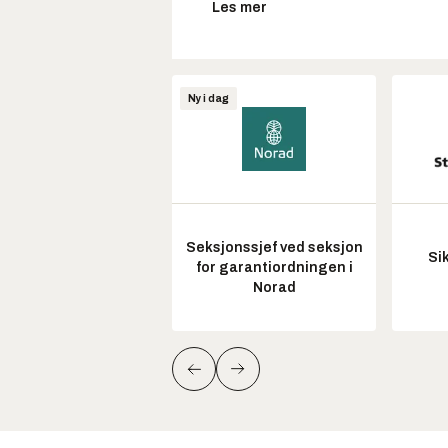
Les mer
Ny i dag
Seksjonssjef ved seksjon
Si
for garantiordningen i
Norad