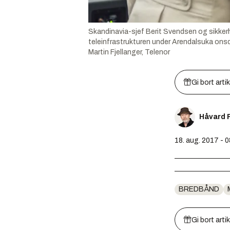
Skandinavia-sjef Berit Svendsen og sikkerh
teleinfrastrukturen under Arendalsuka onsdag
Martin Fjellanger, Telenor
Gi bort arti
Håvard 
18. aug. 2017 - 
BREDBÅND
Gi bort arti