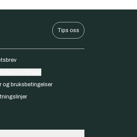
Tips oss
tsbrev
ykkeinnstillinger
r og bruksbetingelser
tningslinjer