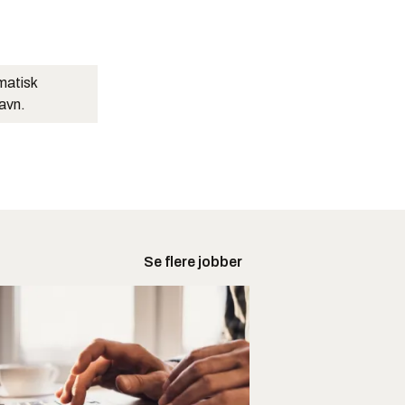
matisk
navn.
Se flere jobber