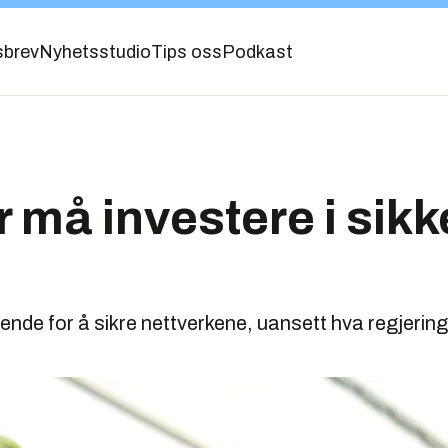
sbrev
Nyhetsstudio
Tips oss
Podkast
r må investere i sikk
pende for å sikre nettverkene, uansett hva regjeri