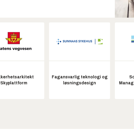
kkerhetsarkitekt
Fagansvarlig teknologi og
So
Skyplattform
løsningsdesign
Manag