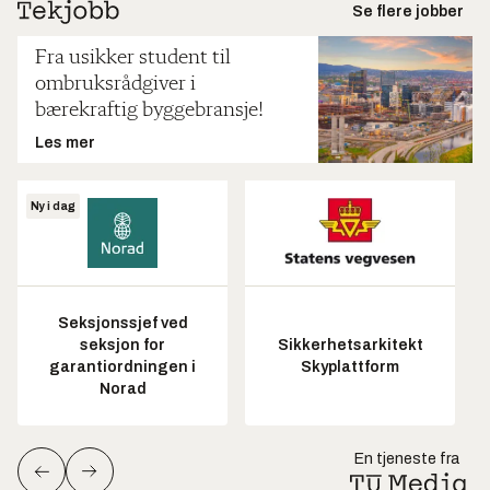
Se flere jobber
Fra usikker student til
ombruksrådgiver i
bærekraftig byggebransje!
Les mer
Ny i dag
Seksjonssjef ved
seksjon for
Sikkerhetsarkitekt
garantiordningen i
Skyplattform
Norad
En tjeneste fra