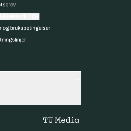
tsbrev
ykkeinnstillinger
r og bruksbetingelser
tningslinjer