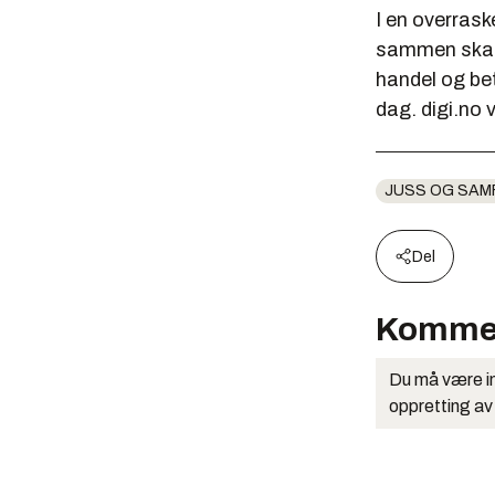
I en overras
sammen skal 
handel og bet
dag. digi.no 
JUSS OG SAM
Del
Komme
Du må være in
oppretting av