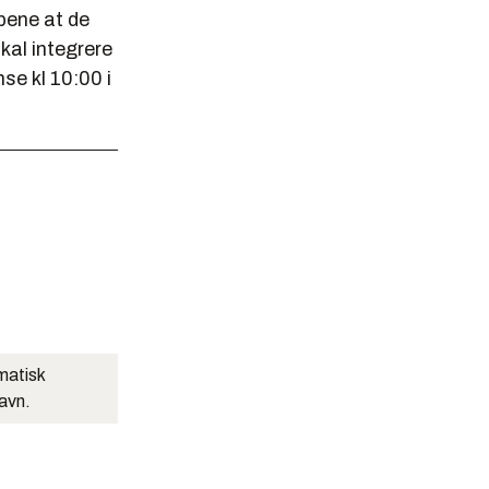
pene at de
kal integrere
se kl 10:00 i
matisk
navn.