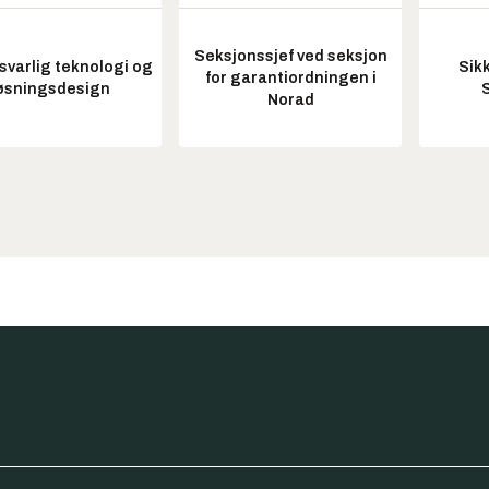
Seksjonssjef ved seksjon
varlig teknologi og
Sik
for garantiordningen i
øsningsdesign
Norad