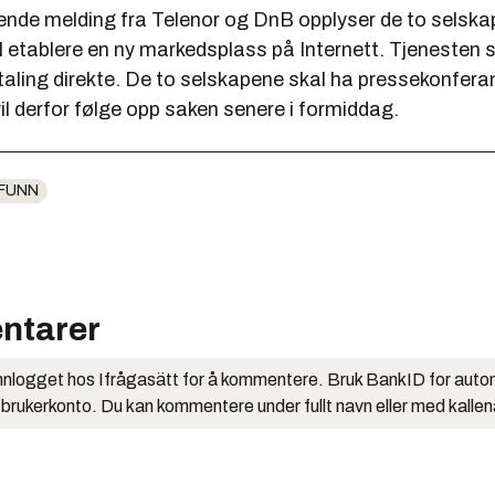
kende melding fra Telenor og DnB opplyser de to selska
etablere en ny markedsplass på Internett. Tjenesten s
aling direkte. De to selskapene skal ha pressekonferan
vil derfor følge opp saken senere i formiddag.
FUNN
ntarer
nlogget hos Ifrågasätt for å kommentere. Bruk BankID for auto
 brukerkonto. Du kan kommentere under fullt navn eller med kalle