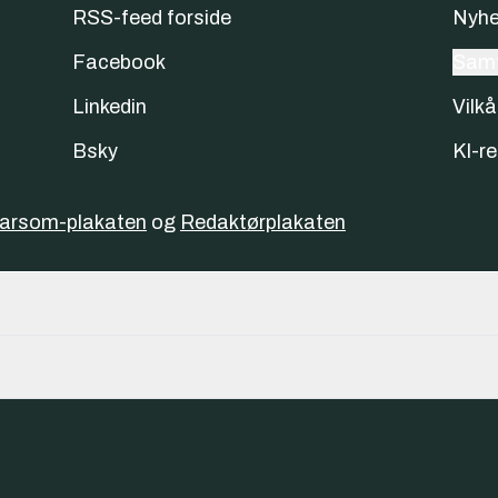
RSS-feed forside
Nyhe
Facebook
Samt
Linkedin
Vilkå
Bsky
KI-re
varsom-plakaten
og
Redaktørplakaten