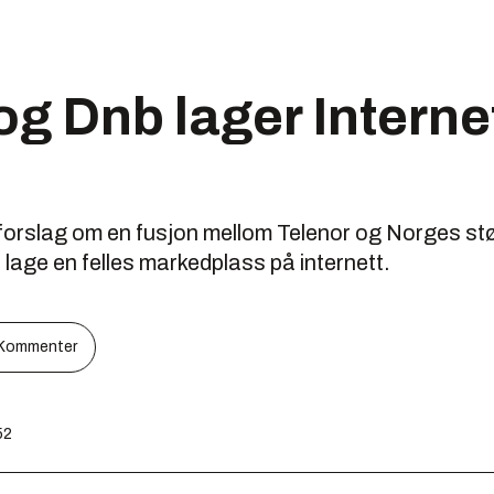
og Dnb lager Interne
t forslag om en fusjon mellom Telenor og Norges s
 lage en felles markedplass på internett.
Kommenter
52