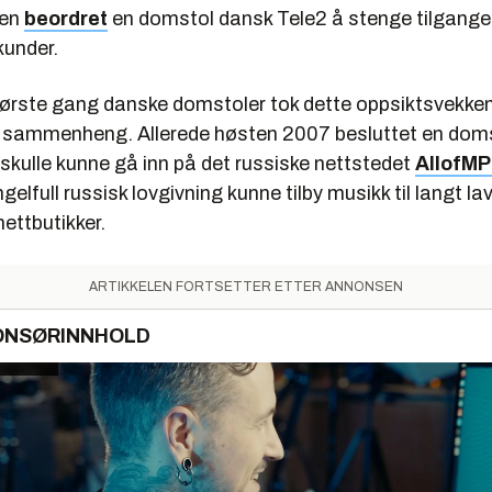
den
beordret
en domstol dansk Tele2 å stenge tilgangen 
kunder.
 første gang danske domstoler tok dette oppsiktsvekken
 sammenheng. Allerede høsten 2007 besluttet en doms
skulle kunne gå inn på det russiske nettstedet
AllofMP
elfull russisk lovgivning kunne tilby musikk til langt lav
nettbutikker.
ARTIKKELEN FORTSETTER ETTER ANNONSEN
ONSØRINNHOLD