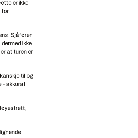
Dette er ikke
 for
ens. Sjåføren
an dermed ikke
er at turen er
anskje til og
e - akkurat
Høyestrett,
 lignende