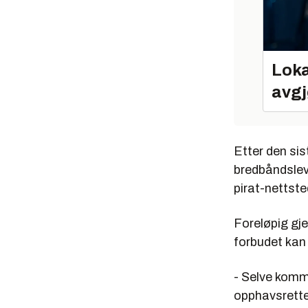
Loka
avgj
Etter den sis
bredbåndslev
pirat-nettste
Foreløpig gj
forbudet kan 
- Selve komm
opphavsrette