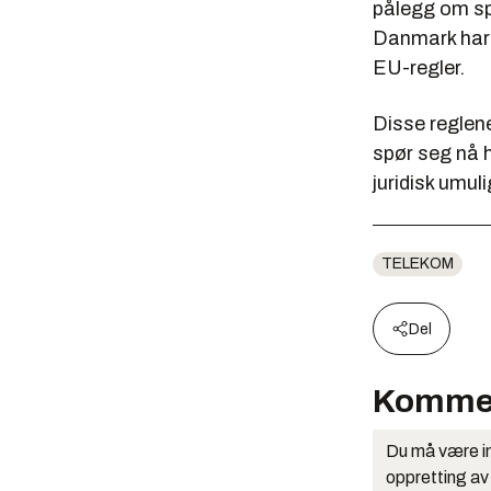
pålegg om sp
Danmark har 
EU-regler.
Disse reglene
spør seg nå 
juridisk umul
TELEKOM
Del
Komme
Du må være in
oppretting av