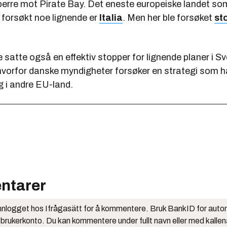
erre mot Pirate Bay. Det eneste europeiske landet som
forsøkt noe lignende er
Italia
. Men her ble forsøket
st
 satte også en effektiv stopper for lignende planer i S
hvorfor danske myndigheter forsøker en strategi som ha
ig i andre EU-land.
ntarer
nlogget hos Ifrågasätt for å kommentere. Bruk BankID for auto
 brukerkonto. Du kan kommentere under fullt navn eller med kalle