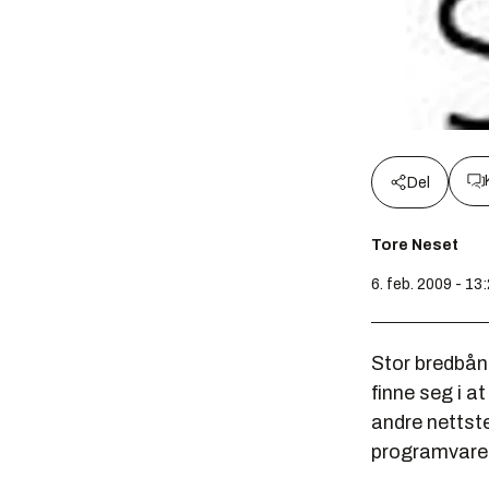
Del
Tore Neset
6. feb. 2009 - 13
Stor bredbån
finne seg i 
andre nettste
programvare