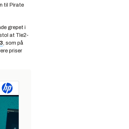
til Pirate
de grepet i
tol at Tle2-
3
, som på
ere priser