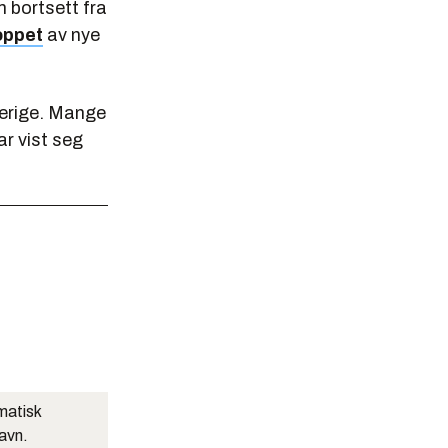
 bortsett fra
oppet
av nye
verige. Mange
r vist seg
matisk
navn.