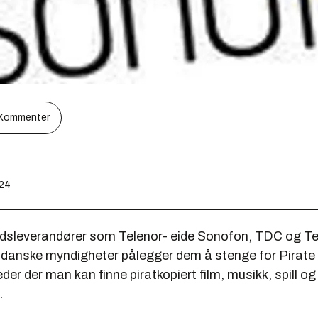
Kommenter
:24
dsleverandører som Telenor- eide Sonofon, TDC og Teli
at danske myndigheter pålegger dem å stenge for Pirat
der der man kan finne piratkopiert film, musikk, spill og
.