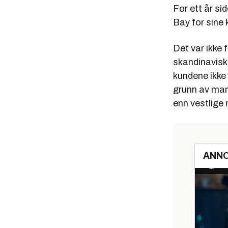
For ett år si
Bay for sine 
Det var ikke
skandinavisk
kundene ikke 
grunn av mang
enn vestlige 
ANN