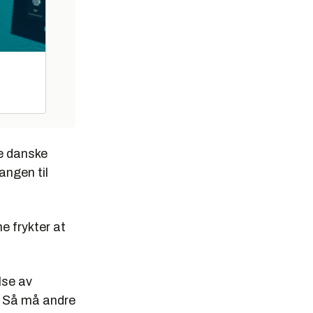
ge danske
angen til
e frykter at
lse av
. Så må andre