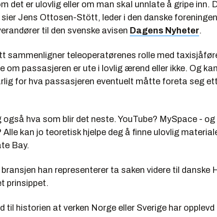
l om det er ulovlig eller om man skal unnlate å gripe inn. 
sier Jens Ottosen-Stött, leder i den danske foreningen
erandører til den svenske avisen
Dagens Nyheter
.
t sammenligner teleoperatørenes rolle med taxisjåfør
ite om passasjeren er ute i lovlig ærend eller ikke. Og k
lig for hva passasjeren eventuelt måtte foreta seg ett
 også hva som blir det neste. YouTube? MySpace - og k
lle kan jo teoretisk hjelpe deg å finne ulovlig material
te Bay.
 bransjen han representerer ta saken videre til danske 
t prinsippet.
 til historien at verken Norge eller Sverige har opplevd