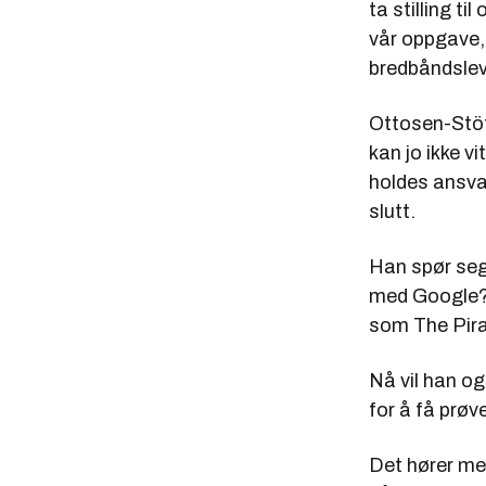
ta stilling ti
vår oppgave, 
bredbåndslev
Ottosen-Stöt
kan jo ikke v
holdes ansvar
slutt.
Han spør seg
med Google? A
som The Pira
Nå vil han og
for å få prøve
Det hører med