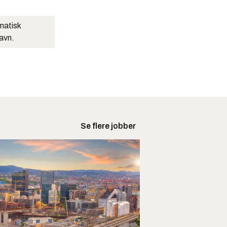
matisk
navn.
Se flere jobber