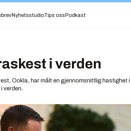
sbrev
Nyhetsstudio
Tips oss
Podkast
raskest i verden
st, Ookla, har målt en gjennomsnittlig hastighet i T
 i verden.