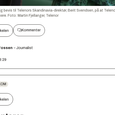
g bevis til Telenors Skandinavia-direktør, Berit Svendsen, på at Telen
kere.
Foto:
Martin Fjellanger, Telenor
Kommenter
kkelen
Fossen
– Journalist
8:29
KOM
kkelen