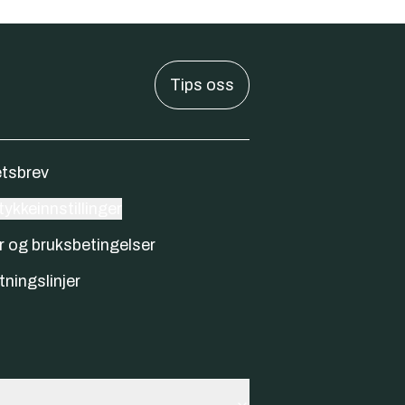
Tips oss
tsbrev
ykkeinnstillinger
r og bruksbetingelser
tningslinjer