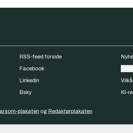
RSS-feed forside
Nyhe
Facebook
Samt
Linkedin
Vilkå
Bsky
KI-re
varsom-plakaten
og
Redaktørplakaten