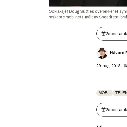
Ookla-sjef Doug Suttles overrekker et synli
raskeste mobilnett, målt av Speedtest-bru
Gi bort arti
Håvard 
29. aug. 2018 - 0
MOBIL
TELE
Gi bort arti