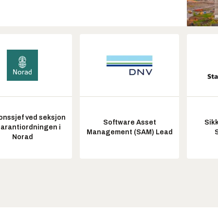
onssjef ved seksjon
Software Asset
Sik
garantiordningen i
Management (SAM) Lead
Norad