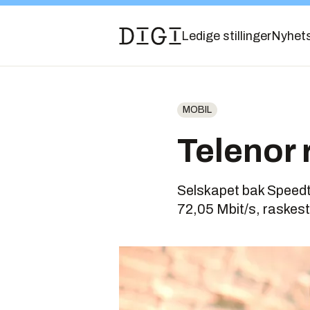
Ledige stillinger
Nyhet
MOBIL
Telenor 
Selskapet bak Speedte
72,05 Mbit/s, raskest