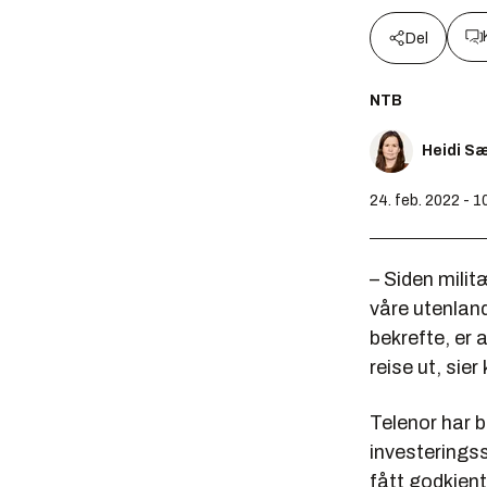
Del
NTB
Heidi S
24. feb. 2022 - 1
– Siden milit
våre utenland
bekrefte, er 
reise ut, sie
Telenor har b
investerings
fått godkjen