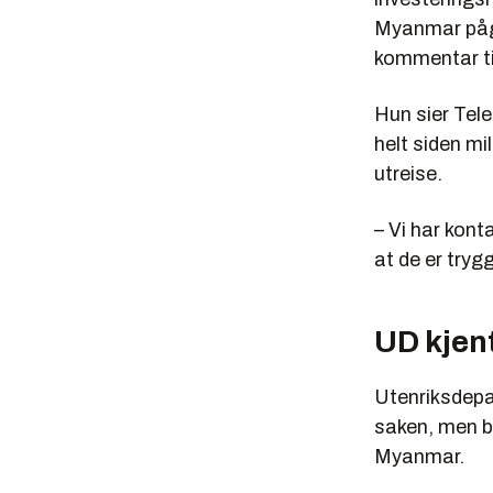
Myanmar pågå
kommentar ti
Hun sier Tele
helt siden mi
utreise.
– Vi har kont
at de er tryg
UD kjen
Utenriksdepar
saken, men be
Myanmar.