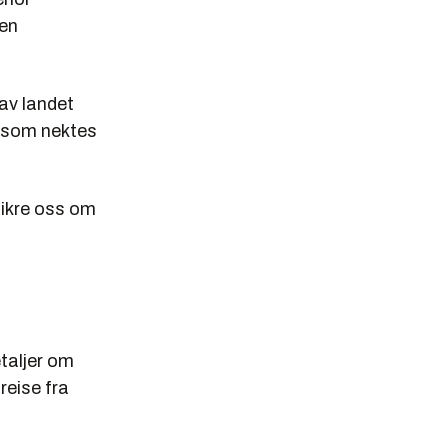
 en
 av landet
n som nektes
sikre oss om
etaljer om
reise fra