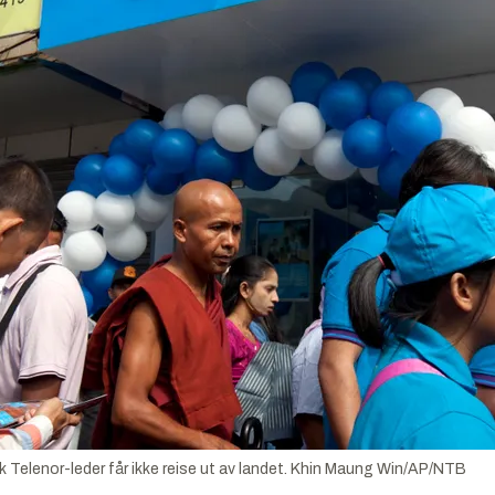
Telenor-leder får ikke reise ut av landet.
Khin Maung Win/AP/NTB