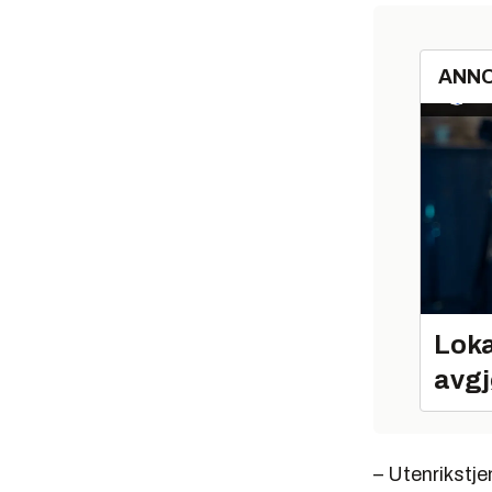
ANN
Loka
avgj
– Utenrikstj