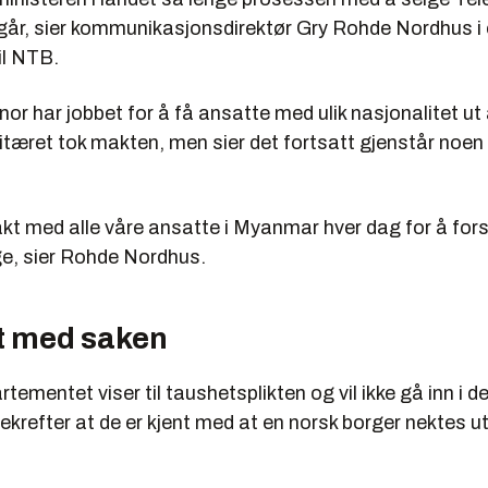
r, sier kommunikasjonsdirektør Gry Rohde Nordhus i
l NTB.
nor har jobbet for å få ansatte med ulik nasjonalitet ut
litæret tok makten, men sier det fortsatt gjenstår noe
akt med alle våre ansatte i Myanmar hver dag for å for
ge, sier Rohde Nordhus.
t med saken
tementet viser til taushetsplikten og vil ikke gå inn i d
krefter at de er kjent med at en norsk borger nektes ut