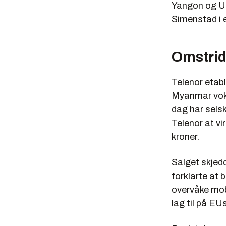
Yangon og Ut
Simenstad i 
Omstrid
Telenor etab
Myanmar vokst
dag har sels
Telenor at vi
kroner.
Salget skjedd
forklarte at 
overvåke mobi
lag til på E