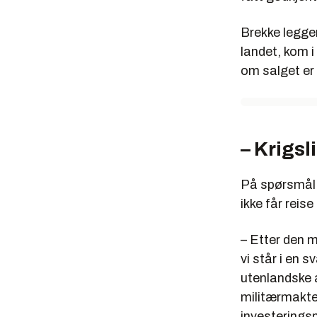
Brekke legger
landet, kom i
om salget er 
– Krigs
På spørsmål 
ikke får reise
– Etter den m
vi står i en 
utenlandske 
militærmakte
investerings