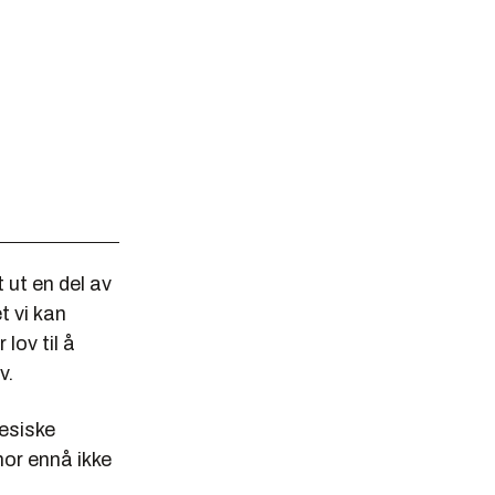
t ut en del av
t vi kan
lov til å
v.
nesiske
or ennå ikke