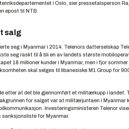
enriksdepartementet i Oslo, sier pressetalsperson Ra
en epost til NTB.
t salg
lerte seg i Myanmar i 2014. Telenors datterselskap Tel
e seg raskt til å bli en av landets største mobiloperat
kapet 18 millioner kunder i Myanmar, men i fjor sommer
rksomheten skal selges til libanesiske M1 Group for 900
e etter at det ble gjennomført et militærkupp i landet. 
bakgrunnen for salget var at militærjuntaen i Myanmar k
lkommunikasjon. Investeringsministeren Telenor viser t
Us sanksjonsliste for Myanmar.