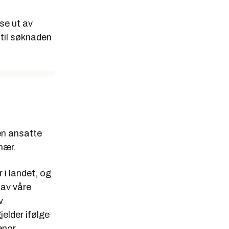
ise ut av
ntil søknaden
en ansatte
inær.
 i landet, og
 av våre
v
elder ifølge
enor