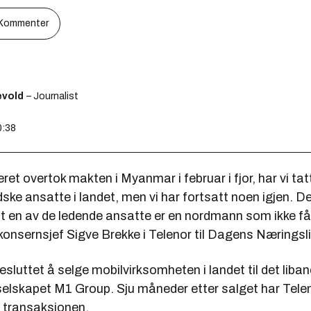
Kommenter
ævold
– Journalist
0:38
æret overtok makten i Myanmar i februar i fjor, har vi tat
ske ansatte i landet, men vi har fortsatt noen igjen. De
at en av de ledende ansatte er en nordmann som ikke får 
r konsernsjef Sigve Brekke i Telenor til Dagens Næringsli
esluttet å selge mobilvirksomheten i landet til det liba
selskapet M1 Group. Sju måneder etter salget har Telen
t transaksjonen.