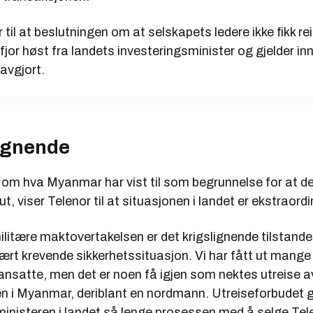
 til at beslutningen om at selskapets ledere ikke fikk re
 fjor høst fra landets investeringsminister og gjelder in
avgjort.
lignende
om hva Myanmar har vist til som begrunnelse for at d
 ut, viser Telenor til at situasjonen i landet er ekstraord
ilitære maktovertakelsen er det krigslignende tilstander
svært krevende sikkerhetssituasjon. Vi har fått ut mange
ansatte, men det er noen få igjen som nektes utreise a
n i Myanmar, deriblant en nordmann. Utreiseforbudet gj
ministeren i landet så lenge prosessen med å selge Tel