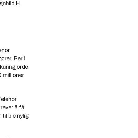
gnhild H.
enor
ører. Per i
 kunngjorde
 millioner
Telenor
rever å få
il ble nylig