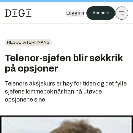
Logg inn
Abonner
RESULTATERFINANS
Telenor-sjefen blir søkkrik
på opsjoner
Telenors aksjekurs er høy for tiden og det fylte
sjefens lommebok når han nå utøvde
opsjonene sine.