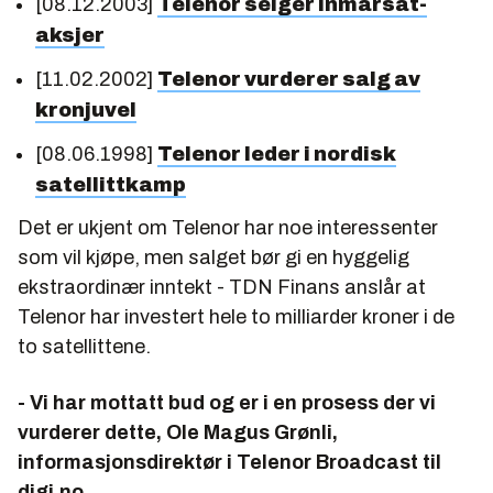
[08.12.2003]
Telenor selger Inmarsat-
aksjer
[11.02.2002]
Telenor vurderer salg av
kronjuvel
[08.06.1998]
Telenor leder i nordisk
satellittkamp
Det er ukjent om Telenor har noe interessenter
som vil kjøpe, men salget bør gi en hyggelig
ekstraordinær inntekt - TDN Finans anslår at
Telenor har investert hele to milliarder kroner i de
to satellittene.
- Vi har mottatt bud og er i en prosess der vi
vurderer dette, Ole Magus Grønli,
informasjonsdirektør i Telenor Broadcast til
digi.no.