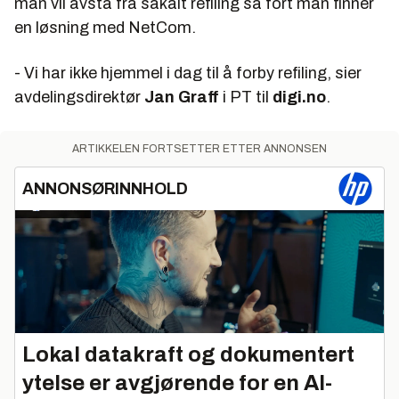
man vil avstå fra såkalt refiling så fort man finner
en løsning med NetCom.
- Vi har ikke hjemmel i dag til å forby refiling, sier
avdelingsdirektør
Jan Graff
i PT til
digi.no
.
ARTIKKELEN FORTSETTER ETTER ANNONSEN
ANNONSØRINNHOLD
Lokal datakraft og dokumentert
ytelse er avgjørende for en AI-