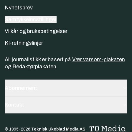
Nyhetsbrev
Samtykkeinnstillinger
Vilkår og bruksbetingelser
KI-retningslinjer
All journalistikk er basert på
Vær varsom-plakaten
og
Redaktørplakaten
Abonnement
Kontakt
© 1995-
2026
Teknisk Ukeblad Media AS