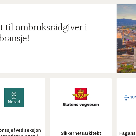
t til ombruksrådgiver i
bransje!
onssjef ved seksjon
Sikkerhetsarkitekt
Fagansv