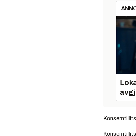
ANN
Loka
avgj
Konserntillit
Konserntillit