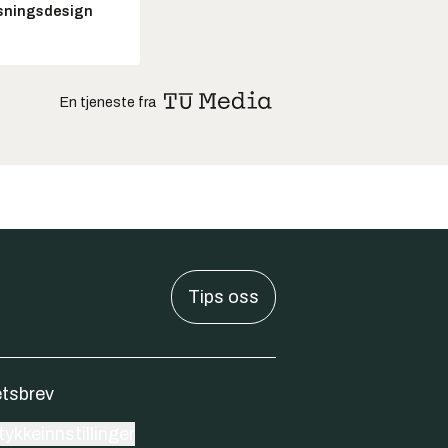
sningsdesign
En tjeneste fra
Tips oss
tsbrev
ykkeinnstillinger