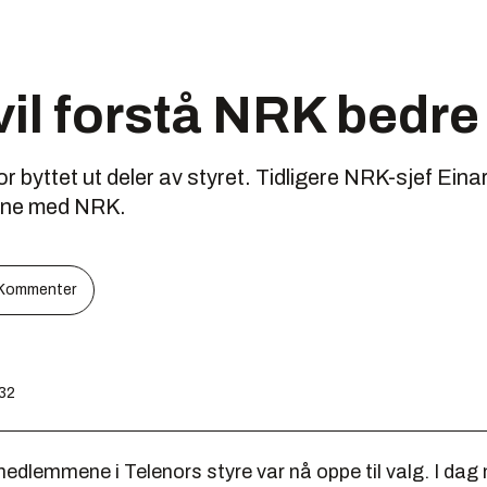
vil forstå NRK bedre
 byttet ut deler av styret. Tidligere NRK-sjef Eina
gene med NRK.
Kommenter
:32
edlemmene i Telenors styre var nå oppe til valg. I dag