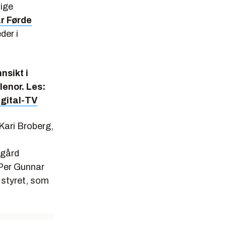
tige
r Førde
der i
nsikt i
lenor. Les:
igital-TV
r Kari Broberg,
egård
 Per Gunnar
 styret, som