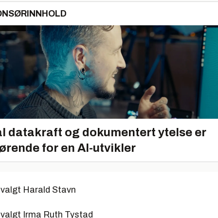
ONSØRINNHOLD
l datakraft og dokumentert ytelse er
ørende for en AI-utvikler
svalgt Harald Stavn
svalgt Irma Ruth Tystad