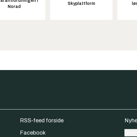
garantiordningen i
Skyplattform
lø
Norad
RSS-feed forside
Nyhe
Facebook
Samt