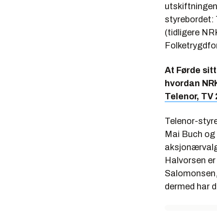
utskiftningen
styrebordet: 
(tidligere NR
Folketrygdfo
At Førde sitt
hvordan NRK 
Telenor, TV 
Telenor-styret
Mai Buch og I
aksjonærval
Halvorsen er
Salomonsen, 
dermed har 