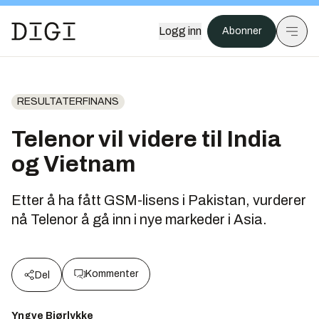
Logg inn
Abonner
RESULTATERFINANS
Telenor vil videre til India
og Vietnam
Etter å ha fått GSM-lisens i Pakistan, vurderer
nå Telenor å gå inn i nye markeder i Asia.
Kommenter
Del
Yngve Bjørlykke