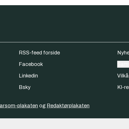
RSS-feed forside
Nyhe
Facebook
Samt
Linkedin
Vilkå
Bsky
KI-re
varsom-plakaten
og
Redaktørplakaten