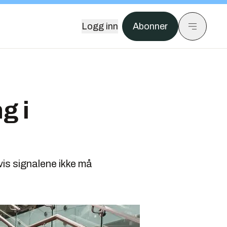
Logg inn
Abonner
g i
hvis signalene ikke må