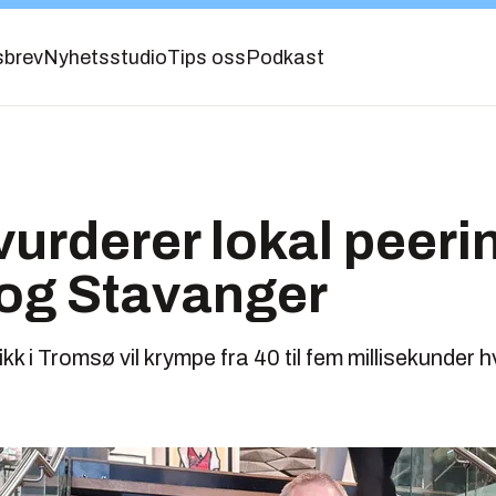
sbrev
Nyhetsstudio
Tips oss
Podkast
vurderer lokal peerin
og Stavanger
kk i Tromsø vil krympe fra 40 til fem millisekunder 