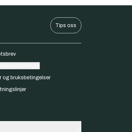
Tips oss
tsbrev
ykkeinnstillinger
r og bruksbetingelser
tningslinjer