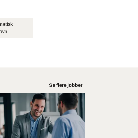
matisk
navn.
Se flere jobber