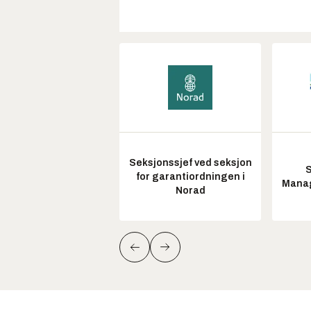
Seksjonssjef ved seksjon
S
for garantiordningen i
Manag
Norad