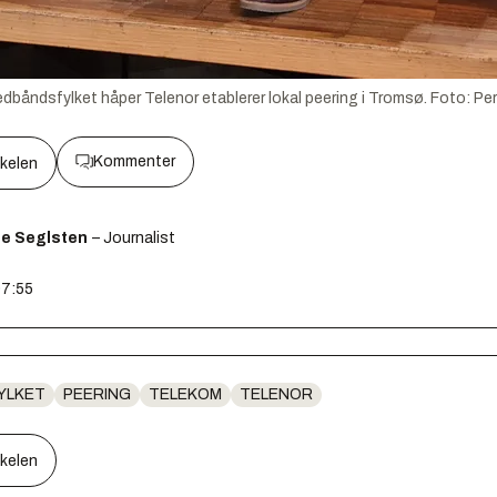
dbåndsfylket håper Telenor etablerer lokal peering i Tromsø.
Foto:
Per
Kommenter
kkelen
ge Seglsten
– Journalist
07:55
YLKET
PEERING
TELEKOM
TELENOR
kkelen