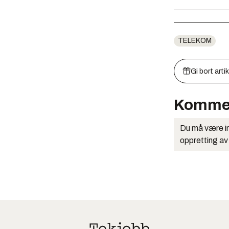
TELEKOM
Gi bort arti
Komme
Du må være in
oppretting av