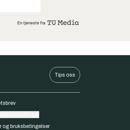
En tjeneste fra
Tips oss
tsbrev
ykkeinnstillinger
r og bruksbetingelser