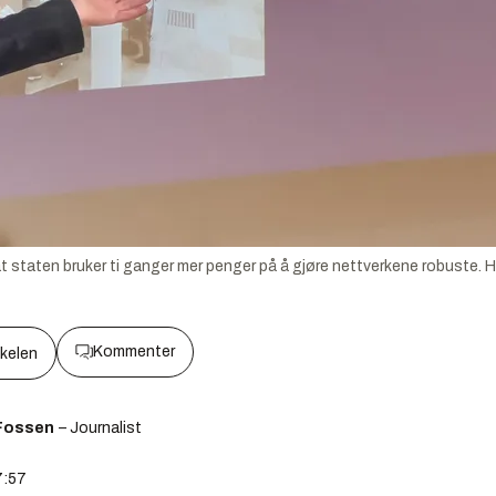
staten bruker ti ganger mer penger på å gjøre nettverkene robuste. He
Kommenter
kkelen
Fossen
– Journalist
7:57