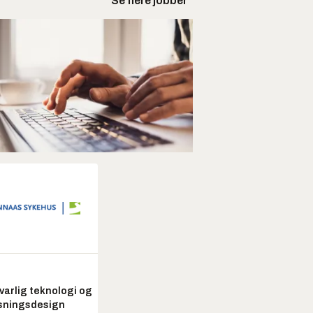
Se flere jobber
arlig teknologi og
sningsdesign