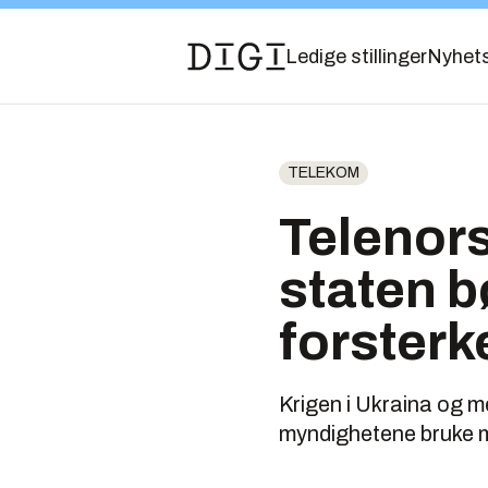
Ledige stillinger
Nyhet
TELEKOM
Telenors
staten b
forsterk
Krigen i Ukraina og m
myndighetene bruke me