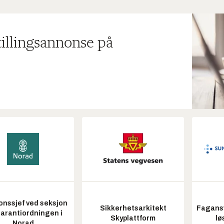
tillingsannonse på
onssjef ved seksjon
Sikkerhetsarkitekt
Fagansv
garantiordningen i
Skyplattform
lø
Norad