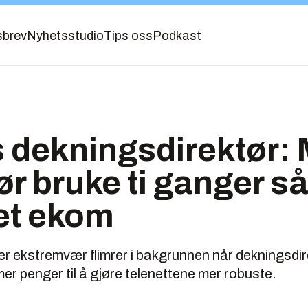
sbrev
Nyhetsstudio
Tips oss
Podkast
 dekningsdirektør:
ør bruke ti ganger s
et ekom
er ekstremvær flimrer i bakgrunnen når dekningsdir
r penger til å gjøre telenettene mer robuste.