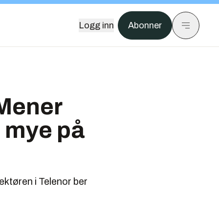
Logg inn
Abonner
 Mener
å mye på
ektøren i Telenor ber