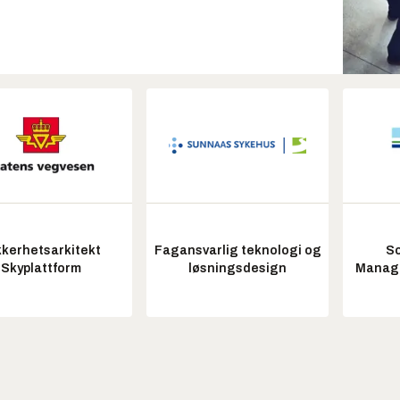
kkerhetsarkitekt
Fagansvarlig teknologi og
So
Skyplattform
løsningsdesign
Manag