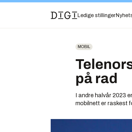
Ledige stillinger
Nyhet
MOBIL
Telenors
på rad
I andre halvår 2023 e
mobilnett er raskest f