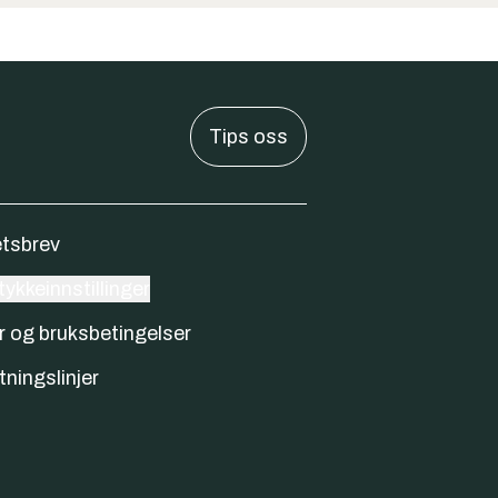
Tips oss
tsbrev
ykkeinnstillinger
r og bruksbetingelser
tningslinjer