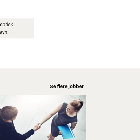
matisk
navn.
Se flere jobber