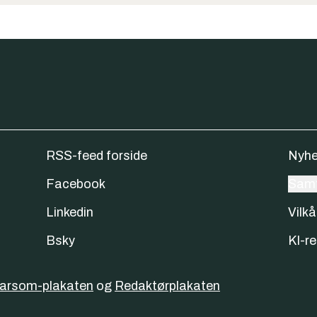
RSS-feed forside
Nyhe
Facebook
Samt
Linkedin
Vilkå
Bsky
KI-re
varsom-plakaten
og
Redaktørplakaten