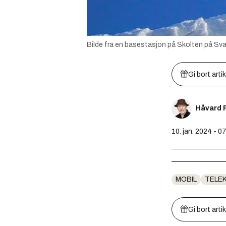
Bilde fra en basestasjon på Skolten på Sval
Gi bort arti
Håvard 
10. jan. 2024 - 0
MOBIL
TELE
Gi bort arti