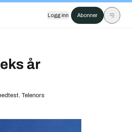
Logg inn
Abonner
eks år
eedtest. Telenors