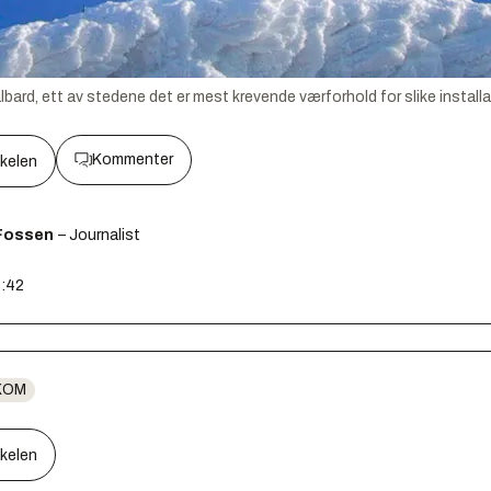
bard, ett av stedene det er mest krevende værforhold for slike installa
Kommenter
kkelen
Fossen
– Journalist
7:42
KOM
kkelen