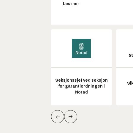
Les mer
Seksjonssjef ved seksjon
Si
for garantiordningen i
Norad