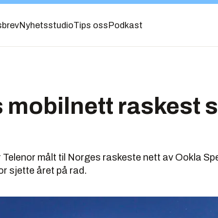
sbrev
Nyhetsstudio
Tips oss
Podkast
 mobilnett raskest s
r Telenor målt til Norges raskeste nett av Ookla Sp
or sjette året på rad.