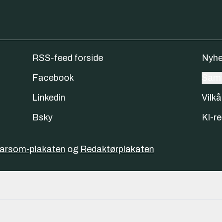
RSS-feed forside
Nyhe
Facebook
Samt
Linkedin
Vilkå
Bsky
KI-re
varsom-plakaten
og
Redaktørplakaten