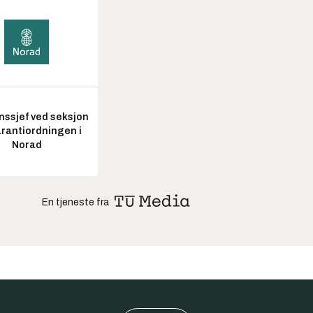
nssjef ved seksjon
arantiordningen i
Norad
En tjeneste fra