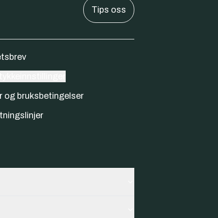
Tips oss
tsbrev
ykkeinnstillinger
r og bruksbetingelser
tningslinjer