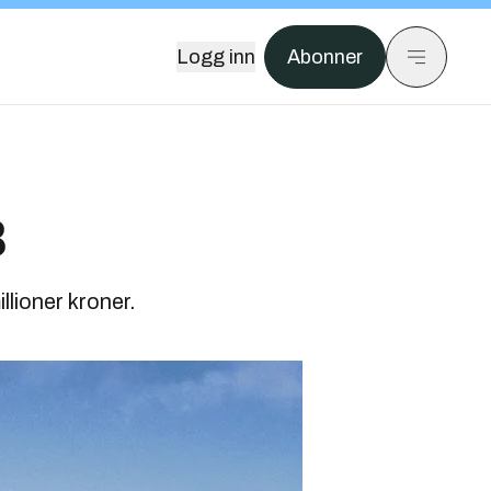
Logg inn
Abonner
B
llioner kroner.