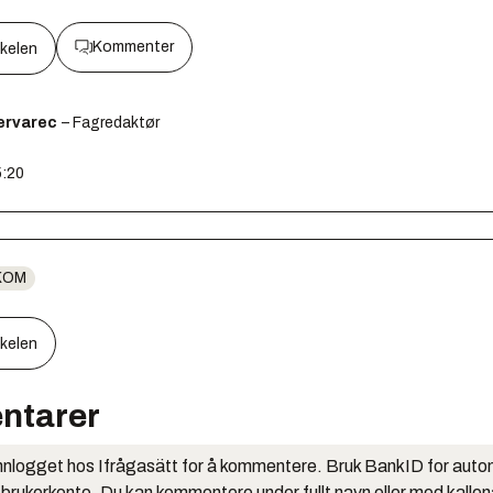
Kommenter
kkelen
ervarec
– Fagredaktør
5:20
KOM
kkelen
ntarer
nlogget hos Ifrågasätt for å kommentere. Bruk BankID for auto
 brukerkonto. Du kan kommentere under fullt navn eller med kalle