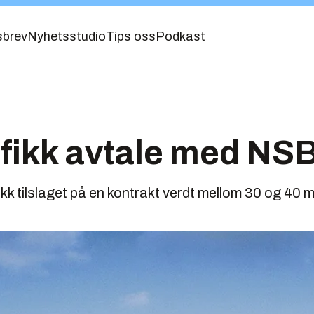
sbrev
Nyhetsstudio
Tips oss
Podkast
 fikk avtale med NS
fikk tilslaget på en kontrakt verdt mellom 30 og 40 mi