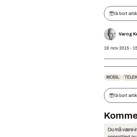
Gi bort arti
Varog K
19. nov. 2015 - 1
MOBIL
TELE
Gi bort arti
Komme
Du må være in
oppretting av