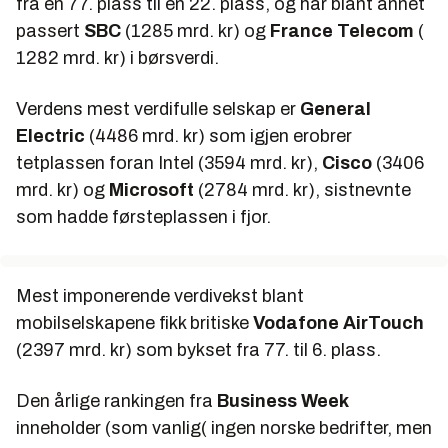
fra en 77. plass til en 22. plass, og har blant annet
passert
SBC
(1285 mrd. kr) og
France Telecom
(
1282 mrd. kr) i børsverdi.
Verdens mest verdifulle selskap er
General
Electric
(4486 mrd. kr) som igjen erobrer
tetplassen foran Intel (3594 mrd. kr),
Cisco
(3406
mrd. kr) og
Microsoft
(2784 mrd. kr), sistnevnte
som hadde førsteplassen i fjor.
Mest imponerende verdivekst blant
mobilselskapene fikk britiske
Vodafone AirTouch
(2397 mrd. kr) som bykset fra 77. til 6. plass.
Den årlige rankingen fra
Business Week
inneholder (som vanlig( ingen norske bedrifter, men