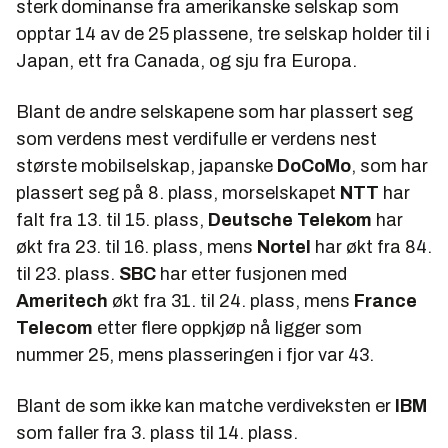
sterk dominanse fra amerikanske selskap som
opptar 14 av de 25 plassene, tre selskap holder til i
Japan, ett fra Canada, og sju fra Europa.
Blant de andre selskapene som har plassert seg
som verdens mest verdifulle er verdens nest
største mobilselskap, japanske
DoCoMo
, som har
plassert seg på 8. plass, morselskapet
NTT
har
falt fra 13. til 15. plass,
Deutsche Telekom
har
økt fra 23. til 16. plass, mens
Nortel
har økt fra 84.
til 23. plass.
SBC
har etter fusjonen med
Ameritech
økt fra 31. til 24. plass, mens
France
Telecom
etter flere oppkjøp nå ligger som
nummer 25, mens plasseringen i fjor var 43.
Blant de som ikke kan matche verdiveksten er
IBM
som faller fra 3. plass til 14. plass.