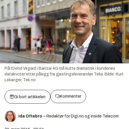
Pål Eivind Vegard i Banzai 4G må kutte dramatisk i kundenes
datakvoter etter pålegg fra gjestingsleverandør Telia.
Bilde:
Kurt
Lekanger, Tek.no
Kommenter
Gi bort artikkelen
Ida Oftebro
– Redaktør for Digi.no og Inside Telecom