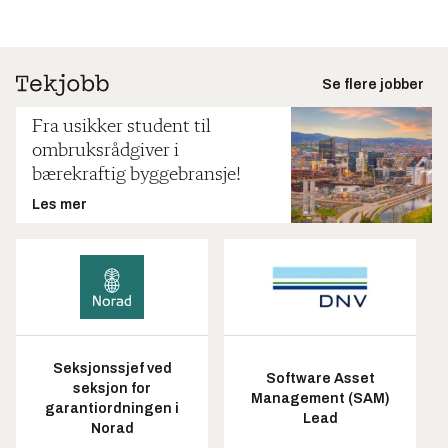
Se flere jobber
Fra usikker student til
ombruksrådgiver i
bærekraftig byggebransje!
Les mer
Seksjonssjef ved
Software Asset
seksjon for
Management (SAM)
garantiordningen i
Lead
Norad