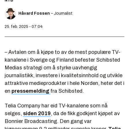
NTB
Håvard Fossen
– Journalist
25. feb. 2025 - 07:04
– Avtalen om å kjøpe to av de mest populære TV-
kanalene i Sverige og Finland befester Schibsted
Medias strategi om å styrke uavhengig
journalistikk, investere i kvalitetsinnhold og utvikle
attraktive medieprodukter i hele Norden, heter det i
en
pressemelding
fra Schibsted.
Telia Company har eid TV-kanalene som nå
selges,
siden 2019
, da de fikk godkjent kjøpet av
Bonnier Broadcasting. Den gang var
kjøpesummen 9,2 milliarder svenske kroner.
Telia