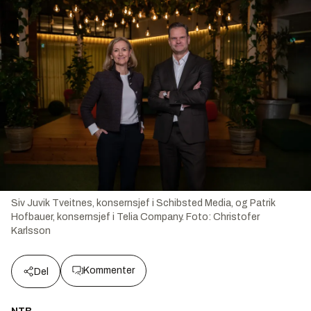
Siv Juvik Tveitnes, konsernsjef i Schibsted Media, og Patrik
Hofbauer, konsernsjef i Telia Company.
Foto:
Christofer
Karlsson
Kommenter
Del