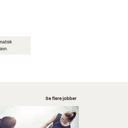
matisk
navn.
Se flere jobber