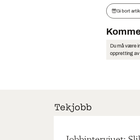
Gi bort arti
Komme
Du må være in
oppretting av