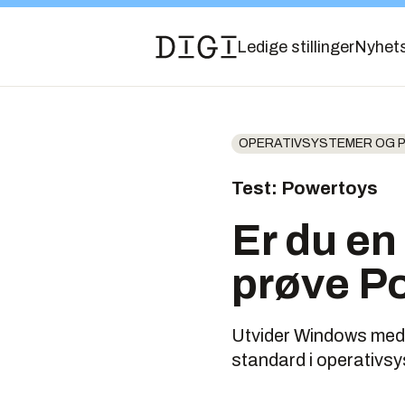
Ledige stillinger
Nyhet
OPERATIVSYSTEMER OG
Test: Powertoys
Er du en
prøve P
Utvider Windows med 
standard i operativs