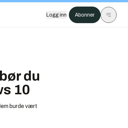
Logg inn
Abonner
bør du
ws 10
dem burde vært