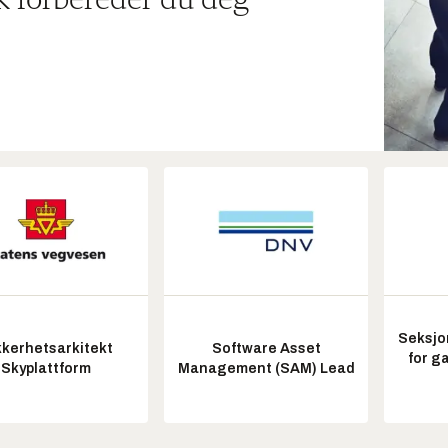
ik forbereder du deg
Seksjo
kkerhetsarkitekt
Software Asset
for g
Skyplattform
Management (SAM) Lead