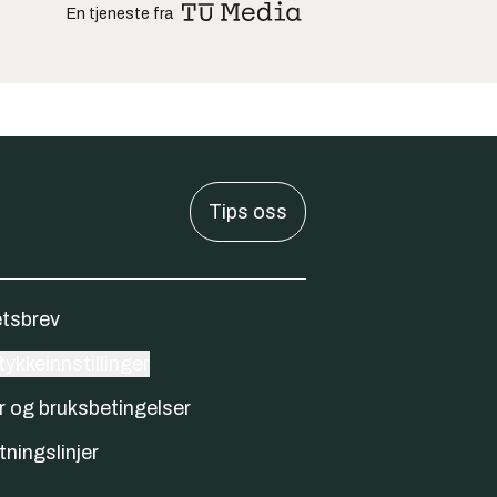
En tjeneste fra
Tips oss
tsbrev
ykkeinnstillinger
r og bruksbetingelser
tningslinjer