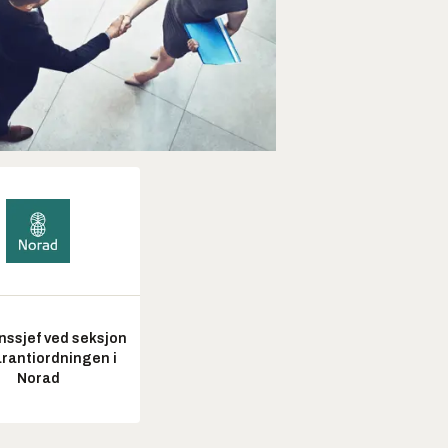
nssjef ved seksjon
arantiordningen i
Norad