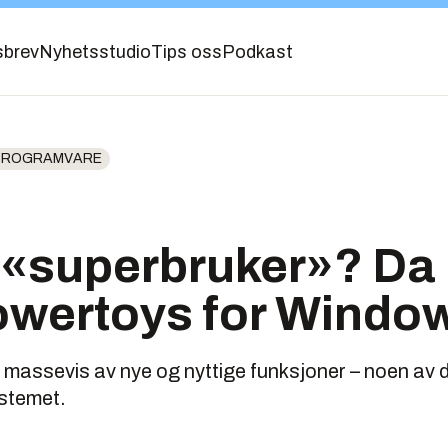
sbrev
Nyhetsstudio
Tips oss
Podkast
 PROGRAMVARE
 «superbruker»? Da 
owertoys for Windo
massevis av nye og nyttige funksjoner – noen av 
ystemet.