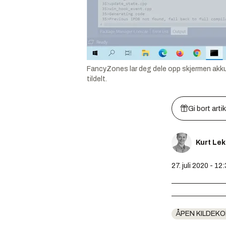
FancyZones lar deg dele opp skjermen akkurat
tildelt.
Gi bort arti
Kurt Le
27. juli 2020 - 12
ÅPEN KILDEK