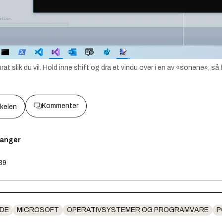
 slik du vil. Hold inne shift og dra et vindu over i en av «sonene», så
Kommenter
kkelen
kanger
:39
ODE
MICROSOFT
OPERATIVSYSTEMER OG PROGRAMVARE
P