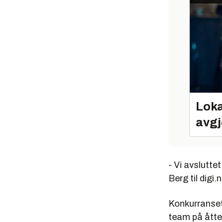
Loka
avgj
- Vi avslutt
Berg til digi.
Konkurranseti
team på åtte 