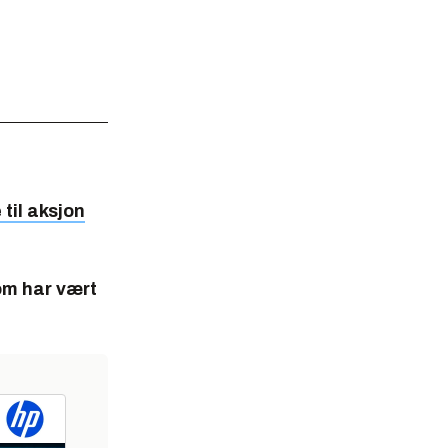
til aksjon
om har vært