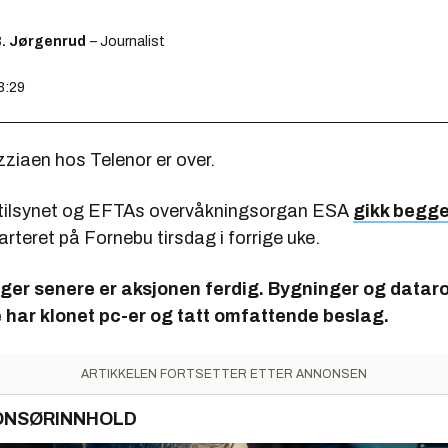
B. Jørgenrud
– Journalist
3:29
ziaen hos Telenor er over.
tilsynet og EFTAs overvåkningsorgan ESA
gikk begge 
teret på Fornebu tirsdag i forrige uke.
dager senere er aksjonen ferdig. Bygninger og datar
 har klonet pc-er og tatt omfattende beslag.
ARTIKKELEN FORTSETTER ETTER ANNONSEN
ONSØRINNHOLD