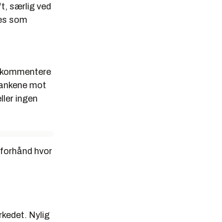
ft, særlig ved
res som
å kommentere
tankene mot
ller ingen
å forhånd hvor
rkedet. Nylig