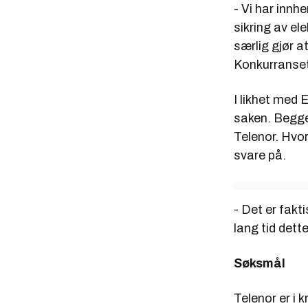
- Vi har innh
sikring av e
særlig gjør at
Konkurranset
I likhet med
saken. Begge
Telenor. Hvor
svare på.
- Det er fakt
lang tid dette
Søksmål
Telenor er i 