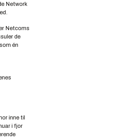
ide Network
ned.
tter Netcoms
usuler de
 som én
tenes
or inne til
anuar i fjor
nerende