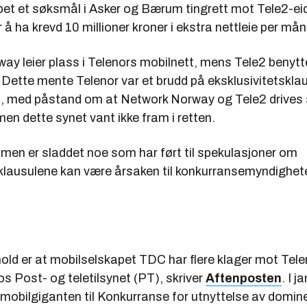
pet et søksmål i Asker og Bærum tingrett mot Tele2-e
 å ha krevd 10 millioner kroner i ekstra nettleie per må
ay leier plass i Telenors mobilnett, mens Tele2 beny
. Dette mente Telenor var et brudd på eksklusivitetskla
, med påstand om at Network Norway og Tele2 drives
en dette synet vant ikke fram i retten.
men er sladdet noe som har ført til spekulasjoner om
sklausulene kan være årsaken til konkurransemyndighe
old er at mobilselskapet TDC har flere klager mot Telen
s Post- og teletilsynet (PT), skriver
Aftenposten
. I j
 mobilgiganten til Konkurranse for utnyttelse av domi