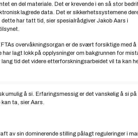
entet en del materiale. Det er krevende i en så stor bedri
lektronisk lagrede data. Det er sikkerhetssystemene de
 dette har tatt tid, sier spesialrådgiver Jakob Aars i
ilsynet.
 EFTAs overvåkningsorgan er de svært forsiktige med 
 har lagt lokk på opplysninger om bakgrunnen for mis
 lang tid det videre etterforskningsarbeidet vil ta kan he
isk umulig å si. Erfaringsmessig er det vanskelig å si p
 kan ta, sier Aars.
kraft av sin dominerende stilling pålagt reguleringer i ma