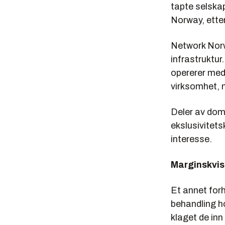
tapte selska
Norway, etter
Network Norw
infrastruktur
opererer med
virksomhet, m
Deler av dom
ekslusivitet
interesse.
Marginskvis
Et annet forh
behandling ho
klaget de inn