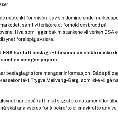
aker.
åde mistenkt for misbruk av sin dominerende markedspos
markedet, samt ytterligere et forhold om brudd på
ovene. Hva som ligger bak mistankene vil verken ESA el
lsynet foreløpig avsløre.
at ESA har tatt beslag i «titusener av elektroniske
, samt en mengde papirer.
har beslaglagt store mengder informasjon. Både på pa
r pressekontakt Trygve Mellvang-Berg, som ikke vil gå 
.
ilsynet har også tatt med seg store datamengder tilbak
å skal analyseres for å bekrefte eller avkrefte angivel