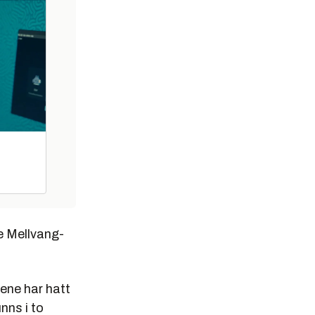
e Mellvang-
tene har hatt
nns i to