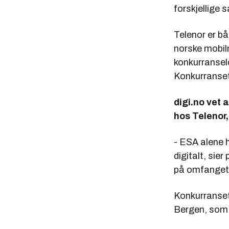
forskjellige s
Telenor er b
norske mobil
konkurransel
Konkurranseti
digi.no vet 
hos Telenor
- ESA alene 
digitalt, sie
på omfanget
Konkurranset
Bergen, som n