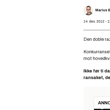
Marius 
14. des. 2012 - 1
Den doble raz
Konkurranse
mot hovedkvar
Ikke før ti 
ransaket, de
ANN