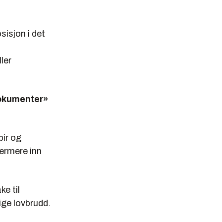
isjon i det
ler
 dokumenter»
pir og
nærmere inn
e til
ige lovbrudd.