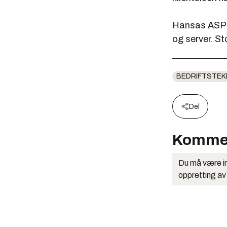
Hansas ASP-a
og server. S
BEDRIFTSTEK
Del
Komme
Du må være in
oppretting av