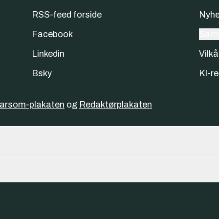
RSS-feed forside
Nyhe
Facebook
Samt
Linkedin
Vilkå
Bsky
KI-re
varsom-plakaten
og
Redaktørplakaten