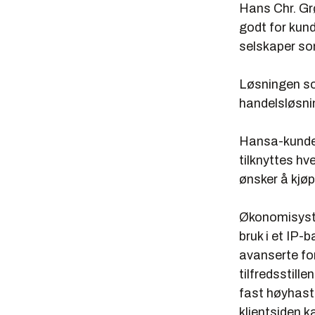
Hans Chr. Gr
godt for kun
selskaper som
Løsningen so
handelsløsni
Hansa-kunder
tilknyttes h
ønsker å kjøp
Økonomisyste
bruk i et IP-
avanserte for
tilfredsstille
fast høyhasti
klientsiden 