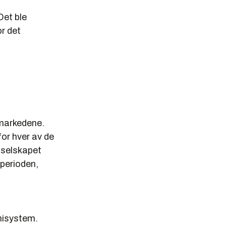
Det ble
or det
dmarkedene.
for hver av de
 selskapet
 perioden,
misystem.