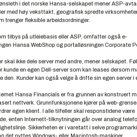
ønsleth i det norske Hansa-selskapet mener ASP-avta
der med høy veksttakt, geografisk spredte virksomhete
 trenger fleksible arbeidsordninger.
m tilbys på utleiebasis eller ASP, omfatter også e-
ngen Hansa WebShop og portalløsningen Corporate Po
 skal ikke dele server med andre, mener selskapet. Føl
ver kunde en egen Dell-server som kan leases dersom m
e den. Kunder kan også velge å drifte sin egen server i 
met Hansa Financials er fra grunnen av konstruert m
basert nettverk. Grunnfunksjonene kjører på web-grense
drer egen klient. I alle tilfeller skal responstidene være
nde, enten Internett-tilknytningen går over analog telefon
ghetslinje. Sikkerheten er i varetatt i selve programark
kan det nyttes Windows- eller Macintosh-maskiner.