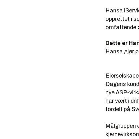
Hansa iServi
opprettet i s
omfattende 
Dette er Ha
Hansa gjør ø
Eierselskape
Dagens kundeb
nye ASP-virk
har vært i dr
fordelt på Sv
Målgruppen e
kjernevirkso