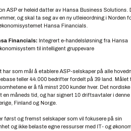
on ASP er heleid datter av Hansa Business Solutions. 
ommer, og skal ta seg av en ny utleieordning i Norden f
økonomisystemet Hansa Financials.
nsa Financials:
Integrert e-handelsløsning fra Hansa
konomisystem til intelligent gruppevare
t har som mål å etablere ASP-selskaper på alle hove
ase teller 44.000 bedrifter fordelt på 39 land. Målet 
somhetene er å få minst 200 kunder hver. Det nordiske
ift en måneds tid, og har signert 10 driftsavtaler i denne
erige, Finland og Norge.
r først og fremst selskaper som vil fokusere på sin
mhet og ikke belaste egne ressurser med IT- og økono