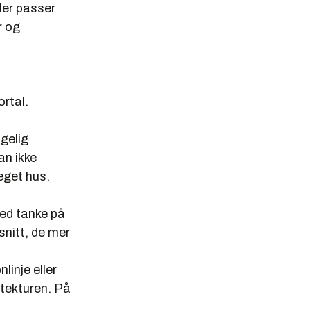
ler passer
r og
rtal.
gelig
an ikke
eget hus.
ed tanke på
snitt, de mer
linje eller
itekturen. På