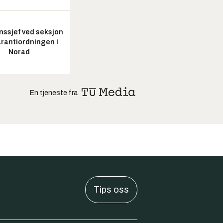
nssjef ved seksjon
arantiordningen i
Norad
En tjeneste fra
Tips oss