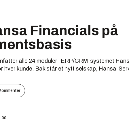
ansa Financials på
mentsbasis
fatter alle 24 moduler i ERP/CRM-systemet Hans
for hver kunde. Bak står et nytt selskap, Hansa iSe
Kommenter
2:00