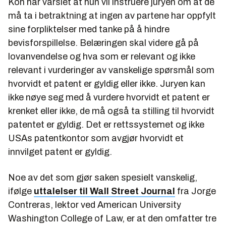
Koh har varslet at hun vil instruere juryen om at de
må ta i betraktning at ingen av partene har oppfylt
sine forpliktelser med tanke på å hindre
bevisforspillelse. Belæringen skal videre gå på
lovanvendelse og hva som er relevant og ikke
relevant i vurderinger av vanskelige spørsmål som
hvorvidt et patent er gyldig eller ikke. Juryen kan
ikke nøye seg med å vurdere hvorvidt et patent er
krenket eller ikke, de må også ta stilling til hvorvidt
patentet er gyldig. Det er rettssystemet og ikke
USAs patentkontor som avgjør hvorvidt et
innvilget patent er gyldig.
Noe av det som gjør saken spesielt vanskelig,
ifølge
uttalelser til Wall Street Journal
fra Jorge
Contreras, lektor ved American University
Washington College of Law, er at den omfatter tre