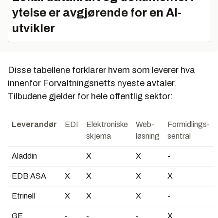
ytelse er avgjørende for en AI-
utvikler
Disse tabellene forklarer hvem som leverer hva
innenfor Forvaltningsnetts nyeste avtaler.
Tilbudene gjelder for hele offentlig sektor:
Leverandør
EDI
Elektroniske
Web-
Formidlings-
skjema
løsning
sentral
Aladdin
X
X
-
EDB ASA
X
X
X
X
Etrinell
X
X
X
-
GE
-
-
-
X