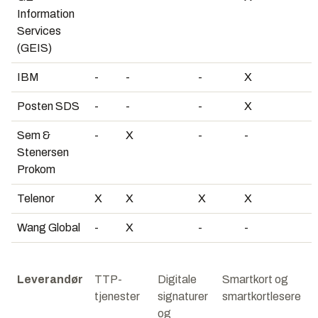
Information
Services
(GEIS)
IBM
-
-
-
X
Posten SDS
-
-
-
X
Sem &
-
X
-
-
Stenersen
Prokom
Telenor
X
X
X
X
Wang Global
-
X
-
-
Leverandør
TTP-
Digitale
Smartkort og
tjenester
signaturer
smartkortlesere
og