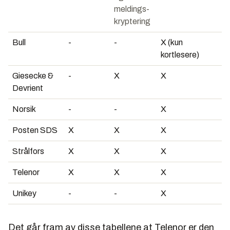
meldings-
kryptering
Bull
-
-
X (kun
kortlesere)
Giesecke &
-
X
X
Devrient
Norsik
-
-
X
Posten SDS
X
X
X
Strålfors
X
X
X
Telenor
X
X
X
Unikey
-
-
X
Det går fram av disse tabellene at Telenor er den