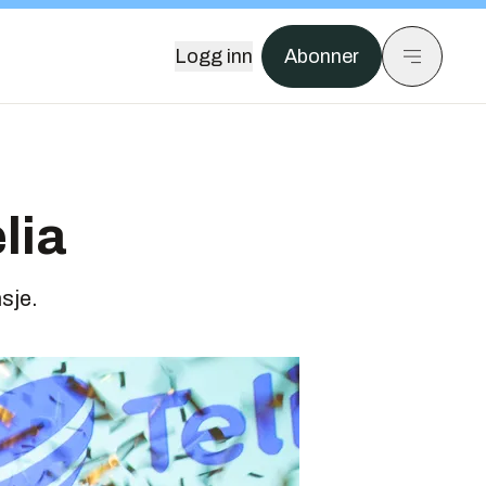
Logg inn
Abonner
lia
nsje.