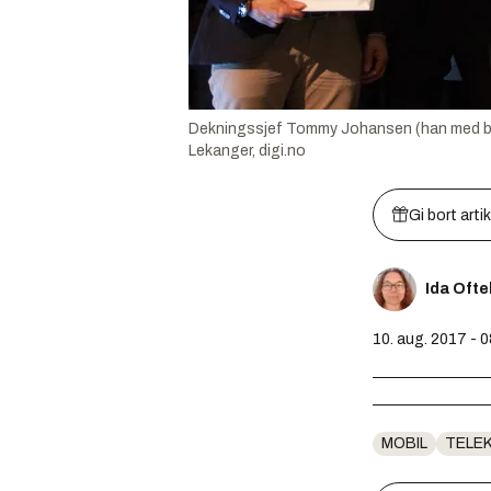
Dekningssjef Tommy Johansen (han med bloms
Lekanger, digi.no
Gi bort arti
Ida Oft
10. aug. 2017 - 
MOBIL
TELE