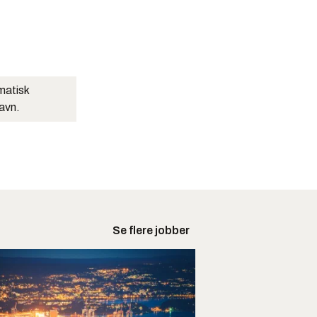
matisk
navn.
Se flere jobber