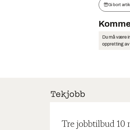
Gi bort arti
Komme
Du må være in
oppretting av
Tre jobbtilbud 10