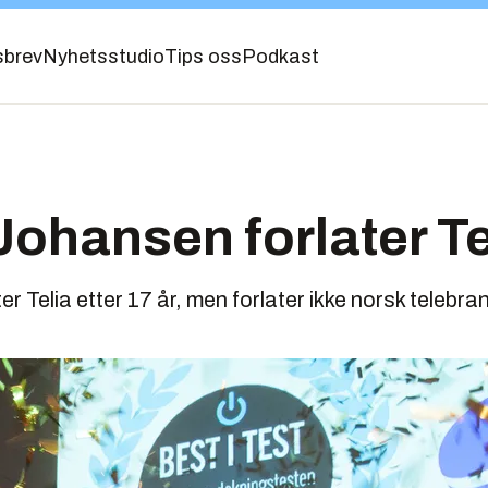
sbrev
Nyhetsstudio
Tips oss
Podkast
ohansen forlater Te
r Telia etter 17 år, men forlater ikke norsk telebra