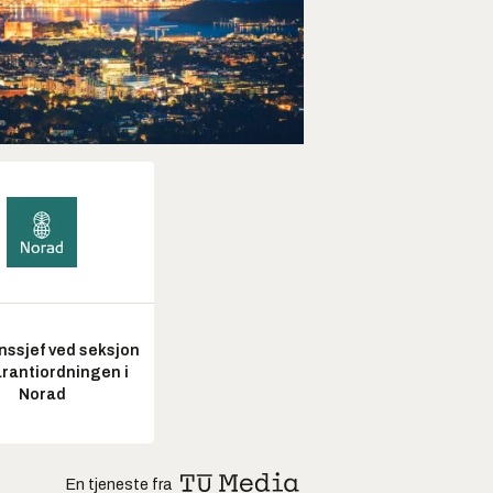
nssjef ved seksjon
arantiordningen i
Norad
En tjeneste fra