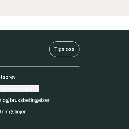
Tips oss
tsbrev
ykkeinnstillinger
r og bruksbetingelser
tningslinjer