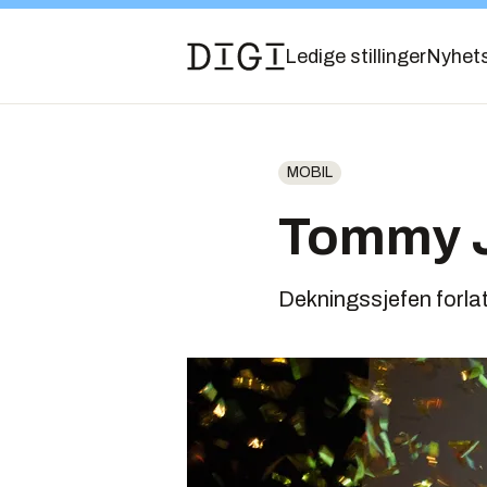
Ledige stillinger
Nyhet
MOBIL
Tommy J
Dekningssjefen forlate