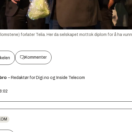
tene) forlater Telia. Her da selskapet mottok diplom for å ha vunnet
Kommenter
kkelen
ebro
– Redaktør for Digi.no og Inside Telecom
08:02
KOM