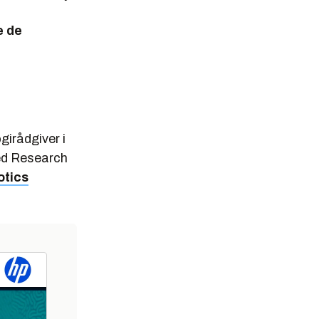
e de
girådgiver i
ed Research
otics