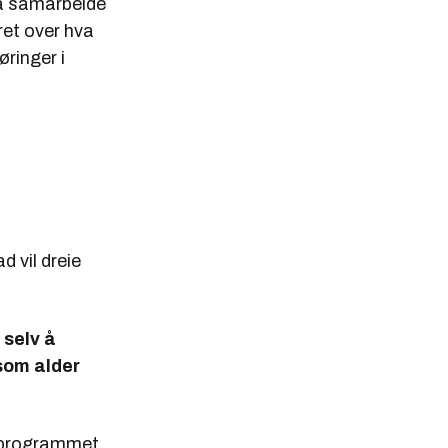
l å samarbeide
ret over hva
ringer i
d vil dreie
 selv å
som alder
gsprogrammet