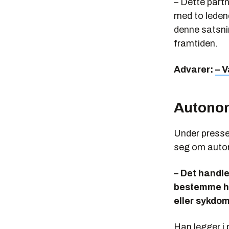
– Dette partn
med to ledend
denne satsnin
framtiden.
Advarer:
– 
Autono
Under pressek
seg om auton
– Det handle
bestemme hv
eller sykdom
Han legger i