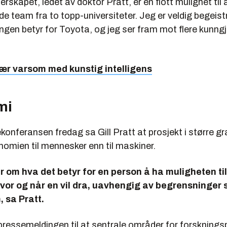
erskapet, ledet av doktor Pratt, er en flott mulighet ti
e team fra to topp-universiteter. Jeg er veldig begeist
gen betyr for Toyota, og jeg ser fram mot flere kunngjø
Vær varsom med kunstig intelligens
mi
onferansen fredag sa Gill Pratt at prosjekt i større gra
omien til mennesker enn til maskiner.
r om hva det betyr for en person å ha muligheten til
or og når en vil dra, uavhengig av begrensninger 
, sa Pratt.
 pressemeldingen til at sentrale områder for forsknin