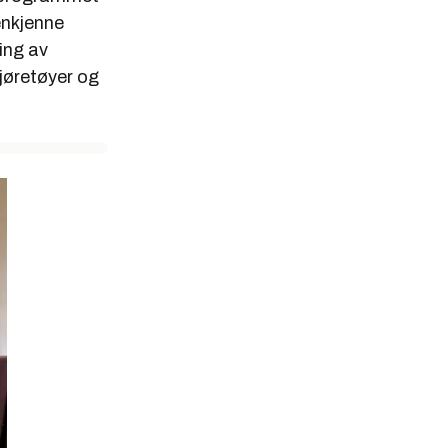
jenkjenne
ring av
jøretøyer og