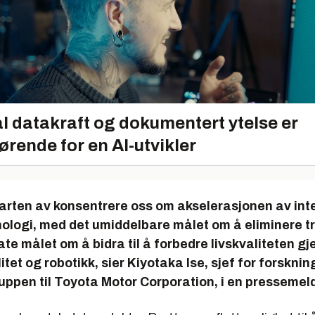
l datakraft og dokumentert ytelse er
ørende for en AI-utvikler
 starten av konsentrere oss om akselerasjonen av int
ologi, med det umiddelbare målet om å eliminere tr
ate målet om å bidra til å forbedre livskvaliteten g
itet og robotikk, sier Kiyotaka Ise, sjef for forsknin
uppen til Toyota Motor Corporation, i en pressemel