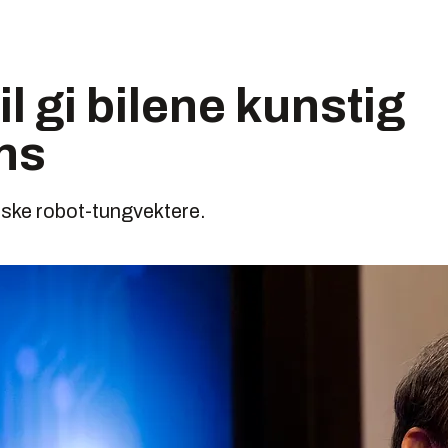
l gi bilene kunstig
ens
nske robot-tungvektere.