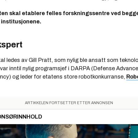
ten skal etablere felles forskningssentre ved begg
institusjonene.
spert
al ledes av Gill Pratt, som nylig ble ansatt som teknolo
var inntil nylig programsjef i DARPA (Defense Advanc
ncy) og leder for etatens store robotkonkurranse,
Rob
ARTIKKELEN FORTSETTER ETTER ANNONSEN
ONSØRINNHOLD