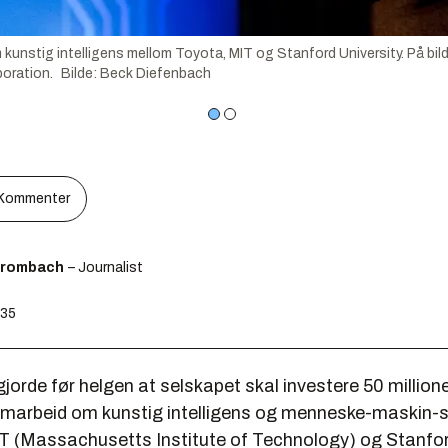
nstig intelligens mellom Toyota, MIT og Stanford University. På bilde
poration.
Bilde
:
Beck Diefenbach
Kommenter
Brombach
– Journalist
:35
orde før helgen at selskapet skal investere 50 millione
samarbeid om kunstig intelligens og menneske-maskin
 (Massachusetts Institute of Technology) og Stanford