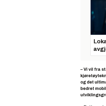
Loka
avgj
– Vi vil fra
kjøretøytekn
og det ultim
bedret mobil
utviklingsgr