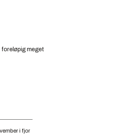
r foreløpig meget
vember i fjor