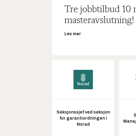
Tre jobbtilbud 10
masteravslutning!
Les mer
Seksjonssjef ved seksjon
S
for garantiordningen i
Manag
Norad