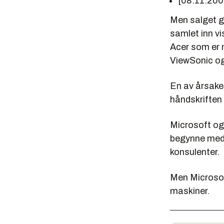
[08.11.20
Men salget gå
samlet inn vi
Acer som er 
ViewSonic og
En av årsaken
håndskriften 
Microsoft og 
begynne med 
konsulenter.
Men Microsof
maskiner.