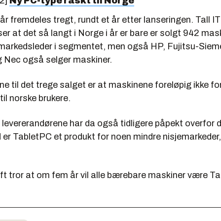
02]
Ny PC-type raskt til Norge
r fremdeles tregt, rundt et år etter lanseringen. Tall I
ser at det så langt i Norge i år er bare er solgt 942 mas
markedsleder i segmentet, men også HP, Fujitsu-Siem
 Nec også selger maskiner.
e til det trege salget er at maskinene foreløpig ikke fo
til norske brukere.
levererandørene har da også tidligere påpekt overfor dig
er TabletPC et produkt for noen mindre nisjemarkeder,
t tror at om fem år vil alle bærebare maskiner være Ta