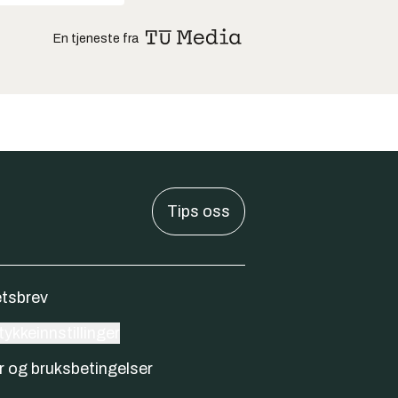
En tjeneste fra
Tips oss
tsbrev
ykkeinnstillinger
r og bruksbetingelser