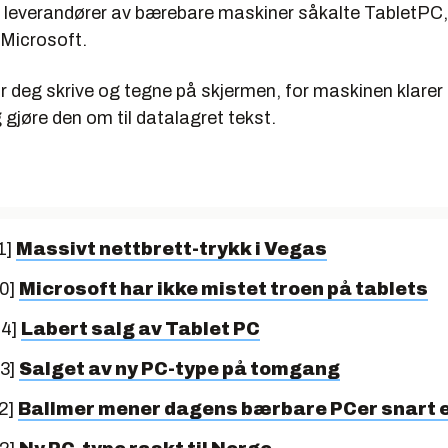
re leverandører av bærebare maskiner såkalte TabletPC
 Microsoft.
 deg skrive og tegne på skjermen, for maskinen klarer 
 gjøre den om til datalagret tekst.
1]
Massivt nettbrett-trykk i Vegas
10]
Microsoft har ikke mistet troen på tablets
04]
Labert salg av Tablet PC
03]
Salget av ny PC-type på tomgang
2]
Ballmer mener dagens bærbare PCer snart e