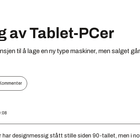
lg av Tablet-PCer
nsjen til å lage en ny type maskiner, men salget gå
Kommenter
9:08
ar designmessig stått stille siden 90-tallet, men i no