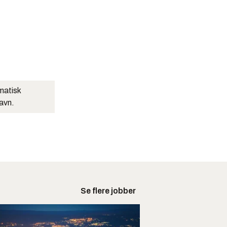
matisk
navn.
Se flere jobber