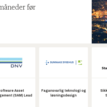
 måneder før
oftware Asset
Fagansvarlig teknologi og
Sik
ement (SAM) Lead
løsningsdesign