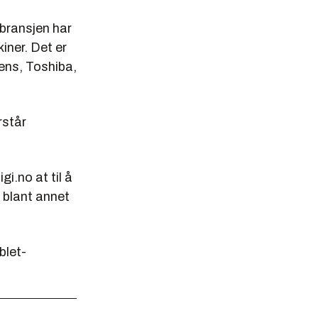
Tbransjen har
kiner. Det er
ens, Toshiba,
rstår
i.no at til å
 blant annet
blet-